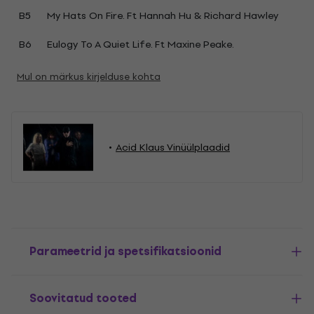
B5
My Hats On Fire. Ft Hannah Hu & Richard Hawley
B6
Eulogy To A Quiet Life. Ft Maxine Peake.
Mul on märkus kirjelduse kohta
Acid Klaus Vinüülplaadid
Parameetrid ja spetsifikatsioonid
Soovitatud tooted