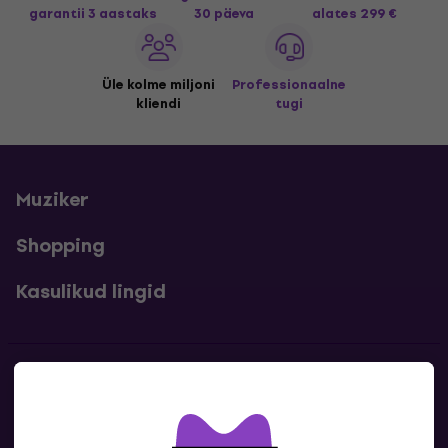
garantii 3 aastaks
30 päeva
alates 299 €
Üle kolme miljoni
Professionaalne
kliendi
tugi
Muziker
Shopping
Kasulikud lingid
Kontakt
Kontaktandmed