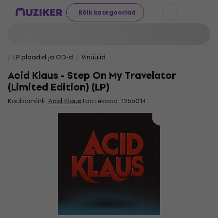
Kõik kategooriad
LP plaadid ja CD-d
Vinüülid
Acid Klaus - Step On My Travelator
(Limited Edition) (LP)
Kaubamärk:
Acid Klaus
Tootekood:
1256014