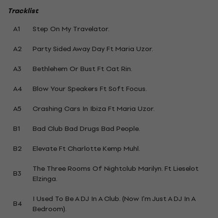
Tracklist
A1
Step On My Travelator.
A2
Party Sided Away Day Ft Maria Uzor.
A3
Bethlehem Or Bust Ft Cat Rin.
A4
Blow Your Speakers Ft Soft Focus.
A5
Crashing Cars In Ibiza Ft Maria Uzor.
B1
Bad Club Bad Drugs Bad People.
B2
Elevate Ft Charlotte Kemp Muhl.
The Three Rooms Of Nightclub Marilyn. Ft Lieselot
B3
Elzinga.
I Used To Be A DJ In A Club. (Now I'm Just A DJ In A
B4
Bedroom).