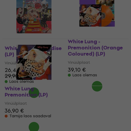
White Lung -
Premonition (Orange
White Lung - Paradise
Coloured) (LP)
(LP)
Vinüülplaat
Vinüülplaat
39,10 €
26,40 €
29,90 €
Laos olemas
- 12 %
Laos olemas
White Lung -
Premonition (LP)
Vinüülplaat
36,90 €
Tarnija laos saadaval