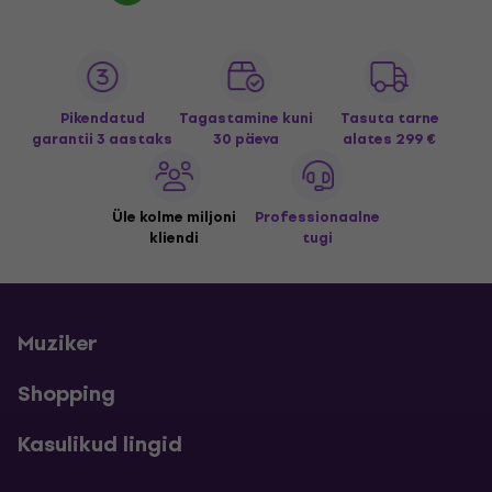
Pikendatud
Tagastamine kuni
Tasuta tarne
garantii 3 aastaks
30 päeva
alates 299 €
Üle kolme miljoni
Professionaalne
kliendi
tugi
Muziker
Shopping
Kasulikud lingid