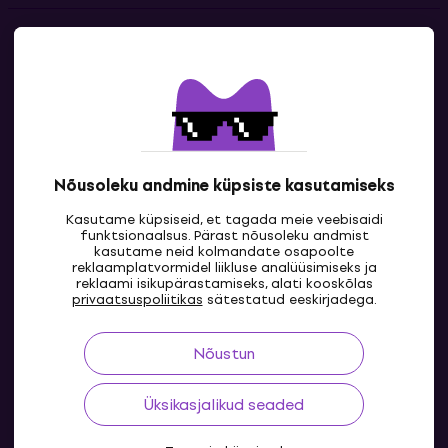
Kontakt
Kontaktandmed
Nõusoleku andmine küpsiste kasutamiseks
Kasutame küpsiseid, et tagada meie veebisaidi
funktsionaalsus. Pärast nõusoleku andmist
kasutame neid kolmandate osapoolte
reklaamplatvormidel liikluse analüüsimiseks ja
reklaami isikupärastamiseks, alati kooskõlas
EE
privaatsuspoliitikas
sätestatud eeskirjadega.
Nõustun
Üksikasjalikud seaded