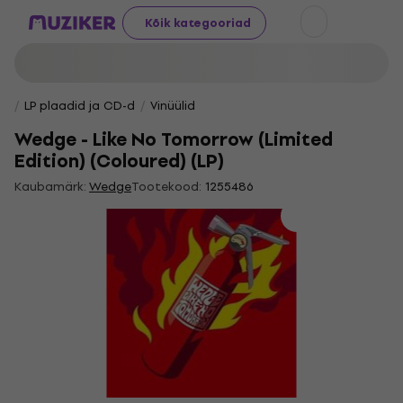
Kõik kategooriad
LP plaadid ja CD-d
Vinüülid
Wedge - Like No Tomorrow (Limited
Edition) (Coloured) (LP)
Kaubamärk:
Wedge
Tootekood:
1255486