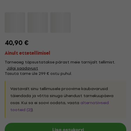
40,90 €
Ainult ettetellimisel
Tarneaeg täpsustatakse pärast meie tarnijalt tellimist.
Jälgi saadavust
Tasuta tarne üle 299 € ostu puhul.
Vastavalt sinu tellimusele proovime kaubavarusid
täiendada ja võtta sinuga ühendust tarnekuupäeva
osas. Kui sa ei soovi oodata, vaata
alternatiivseid
tooteid (2)
).
Lisa ostukorvi