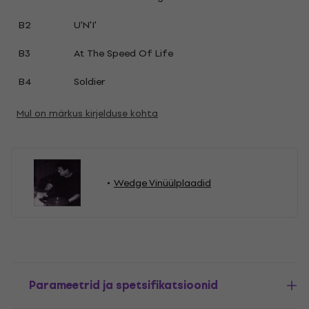
B2
U'N'I'
B3
At The Speed Of Life
B4
Soldier
Mul on märkus kirjelduse kohta
Wedge Vinüülplaadid
Parameetrid ja spetsifikatsioonid