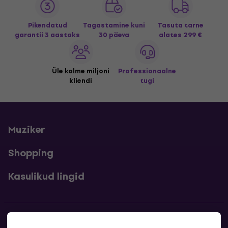
Pikendatud
Tagastamine kuni
Tasuta tarne
garantii 3 aastaks
30 päeva
alates 299 €
Üle kolme miljoni
Professionaalne
kliendi
tugi
Muziker
Shopping
Kasulikud lingid
Kontakt