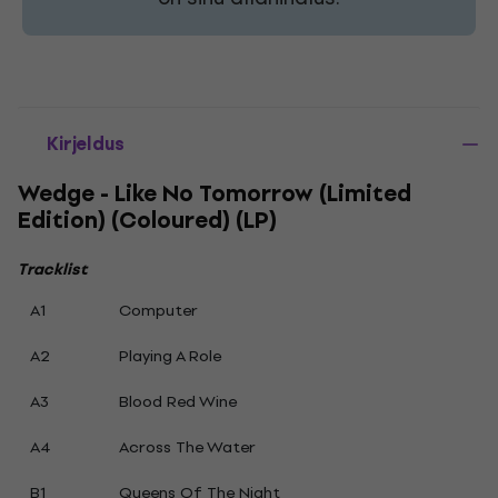
Kirjeldus
Wedge - Like No Tomorrow (Limited
Edition) (Coloured) (LP)
Tracklist
A1
Computer
A2
Playing A Role
A3
Blood Red Wine
A4
Across The Water
B1
Queens Of The Night