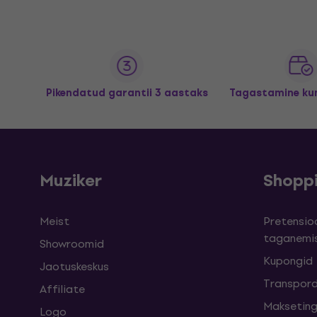
Pikendatud garantii 3 aastaks
Tagastamine kun
Muziker
Shopp
Meist
Pretensioo
taganemi
Showroomid
Kupongid
Jaotuskeskus
Transpord
Affiliate
Maksetin
Logo