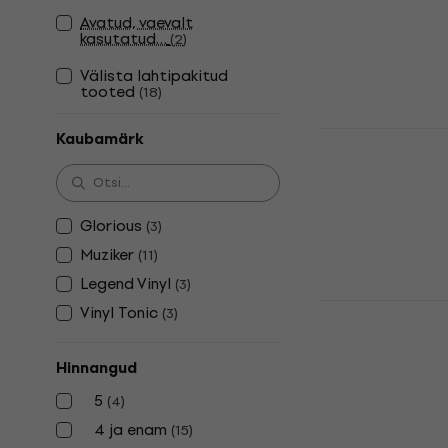
Vinüülplaatide 
Avatud, vaevalt
kasutatud…
(
2
)
4,4
/5
20,60 €
Välista lahtipakitud
Laos olemas
tooted
(
18
)
Muziker M
Kaubamärk
Vinüülplaat
Vinüülplaatide 
5
/5
Glorious
(
3
)
10,20 €
Muziker
(
11
)
Laos olemas
Legend Vinyl
(
3
)
Muziker M
Vinyl Tonic
(
3
)
Vinüülplaat
Vinüülplaatide 
Hinnangud
4,7
/5
5
(
4
)
25,80 €
Laos olemas
4 ja enam
(
15
)