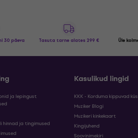
i 30 päeva
Tasuta tarne
alates 299 €
Üle kolme
ing
Kasulikud lingid
nid ja lepingust
KKK - Korduma kippuvad kü
sed
Muziker Blogi
Muzikeri kinkekaart
i hinnad ja tingimused
Kingijuhend
gimused
Soovinimekiri