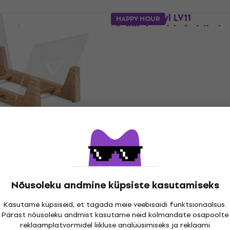
ZR25K
Legend Vinyl LV11
HAPPY HOUR
ide hoidja lauale
Vinüülplaatide hoidja la
hoidja lauale
Vinüülplaatide hoidja lauale
4,2
/5
20 €
Laos olemas
 VT17O
ide hoidja lauale
Glorious Smart 7
Vinüülplaatide hoidja la
hoidja lauale
Vinüülplaatide hoidja lauale
4,6
/5
11 €
11,47 €
Nõusoleku andmine küpsiste kasutamiseks
Laos olemas
Kasutame küpsiseid, et tagada meie veebisaidi funktsionaalsus.
Pärast nõusoleku andmist kasutame neid kolmandate osapoolte
Muziker MUZR24
reklaamplatvormidel liikluse analüüsimiseks ja reklaami