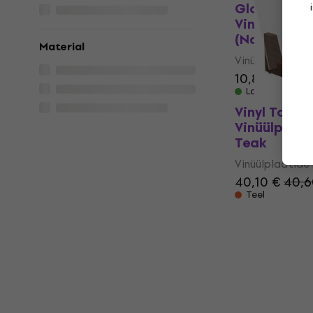
Glorious Sm
Vinüülplaat
(Nagu uus)
Material
Vinüülplaatide 
10,80 €
11,48
Laos olemas
Vinyl Tonic
Vinüülplaat
Teak
Vinüülplaatide 
40,10 €
40,6
Teel