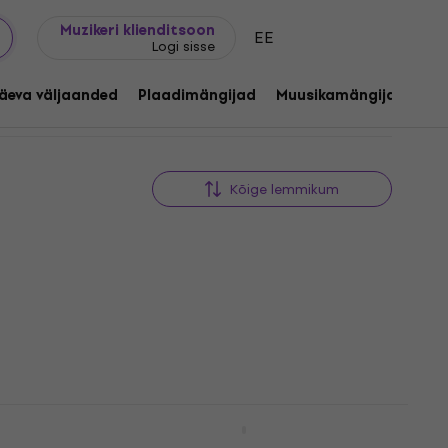
Kingijuhend
FAQ
Muziker Blogi
Muzikeri klienditsoon
EE
Logi sisse
äeva väljaanded
Plaadimängijad
Muusikamängijad
C
Kõige lemmikum
laatide
Muziker MUZR25A
Vinüülplaatide hoidja lauale