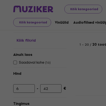
LP plaadid ja CD-d
Vinüülplaatide tarvikud
Vinüülplaa
Kõik kategooriad
Vinüülplaatide hoidjad 
Vinüülid
Audiofiilsed vinüü
Kõik kategooriad
Kõik filtrid
1 – 20 /
20 too
Ainult laos
Saadaval kohe
(
16
)
Hind
-
€
Minimaalne hind
Maksimaalne hind
Muziker M
Vinüülplaat
Tingimus