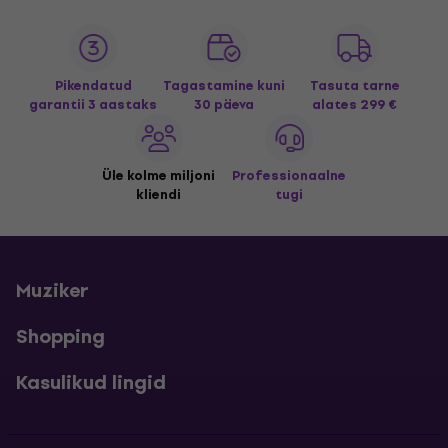
Pikendatud
Tagastamine kuni
Tasuta tarne
garantii 3 aastaks
30 päeva
alates 299 €
Üle kolme miljoni
Professionaalne
kliendi
tugi
Muziker
Shopping
Kasulikud lingid