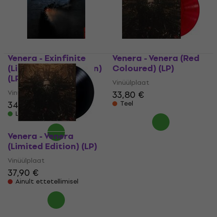
Venera - Exinfinite
Venera - Venera (Red
(Limited Indie Edition)
Coloured) (LP)
(LP)
Vinüülplaat
Vinüülplaat
33,80 €
34 €
34,90 €
Teel
Laos olemas
Venera - Venera
(Limited Edition) (LP)
Vinüülplaat
37,90 €
Ainult ettetellimisel