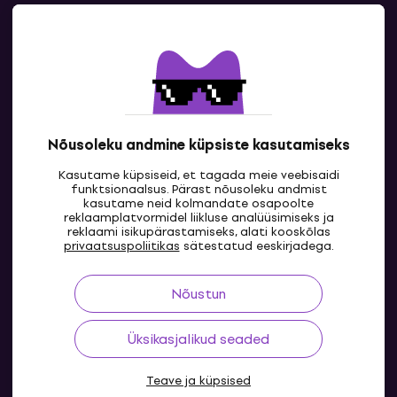
Kontakt
Kontaktandmed
Nõusoleku andmine küpsiste kasutamiseks
Kasutame küpsiseid, et tagada meie veebisaidi
funktsionaalsus. Pärast nõusoleku andmist
kasutame neid kolmandate osapoolte
reklaamplatvormidel liikluse analüüsimiseks ja
reklaami isikupärastamiseks, alati kooskõlas
EE
privaatsuspoliitikas
sätestatud eeskirjadega.
Nõustun
Üksikasjalikud seaded
Teave ja küpsised