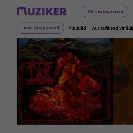
LP plaadid ja CD-d
Vinüülid
Kõik kategooriad
Vinüülid
Audiofiilsed vinüü
Kõik kategooriad