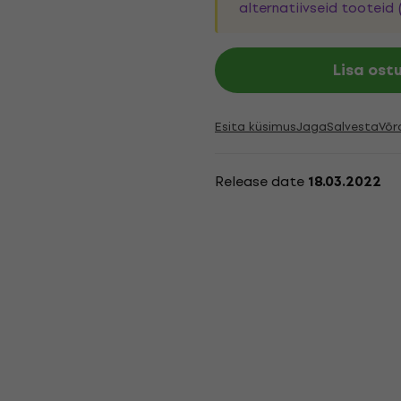
alternatiivseid tooteid 
Lisa ost
Esita küsimus
Jaga
Salvesta
Võr
Release date
18.03.2022