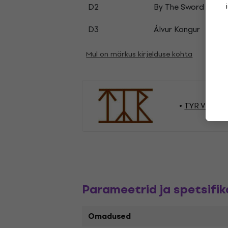
D2
By The Sword In My
D3
Álvur Kongur
Mul on märkus kirjelduse kohta
TYR Vinüülp
Parameetrid ja spetsifik
Omadused