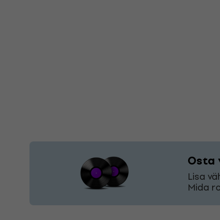
Osta 
Lisa vä
Mida ro