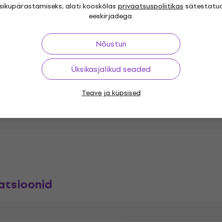
 Hand
isikupärastamiseks, alati kooskõlas
privaatsuspoliitikas
sätestatu
eeskirjadega.
Nõustun
Üksikasjalikud seaded
Teave ja küpsised
laadid
atsioonid