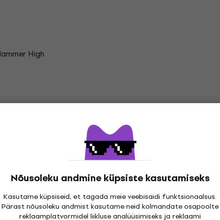
Hammer High
Nõusoleku andmine küpsiste kasutamiseks
Kasutame küpsiseid, et tagada meie veebisaidi funktsionaalsus.
Pärast nõusoleku andmist kasutame neid kolmandate osapoolte
reklaamplatvormidel liikluse analüüsimiseks ja reklaami