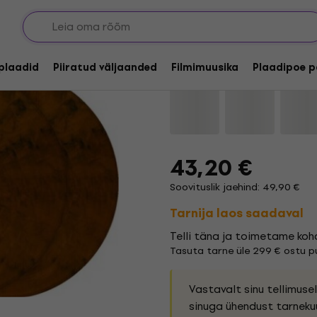
TYR - A Night At The
lplaadid
Piiratud väljaanded
Filmimuusika
Plaadipoe p
Kaubamärk:
TYR
Tootekood:
12
43,20 €
Soovituslik jaehind: 49,90 €
Tarnija laos saadaval
Telli täna ja toimetame koh
Tasuta tarne üle 299 € ostu pu
Vastavalt sinu tellimus
sinuga ühendust tarneku