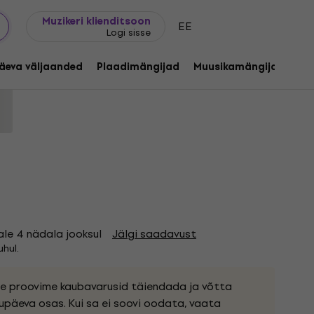
Kingijuhend
FAQ
Muziker Blogi
Muzikeri klienditsoon
EE
Logi sisse
 Nordic House (Coloured) (2 LP)
äeva väljaanded
Plaadimängijad
Muusikamängijad
C
04457
ale 4 nädala jooksul
Jälgi saadavust
hul.
ele proovime kaubavarusid täiendada ja võtta
upäeva osas. Kui sa ei soovi oodata, vaata