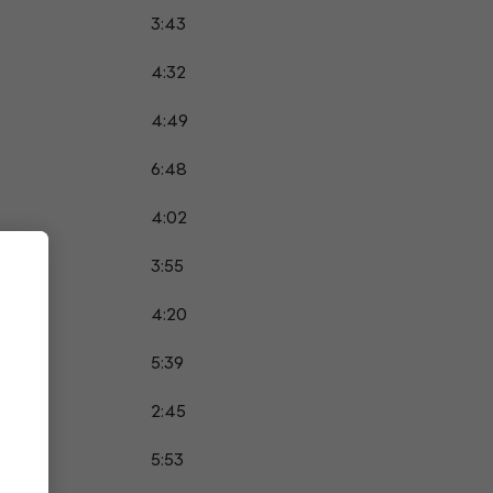
3:43
4:32
4:49
6:48
4:02
3:55
4:20
5:39
2:45
5:53