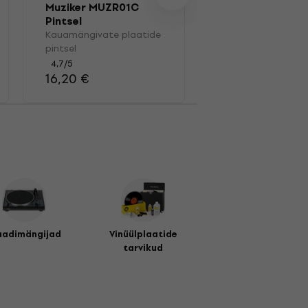
Muziker MUZR01C
Muziker MUZR01
Pintsel
Pintsel
Kauamängivate plaatide
Kauamängivate pl
pintsel
pintsel
4,7
/5
4,7
/5
16,20 €
13,40 €
aadimängijad
Vinüülplaatide
tarvikud