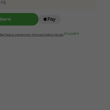
(4)
).
ukorvi
43 punkti
dle
Teata paremast hinnast
Valva hinda