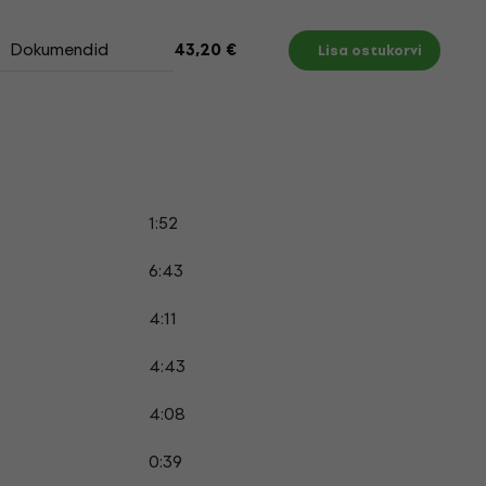
Dokumendid
43,20 €
Lisa ostukorvi
1:52
6:43
4:11
4:43
4:08
0:39