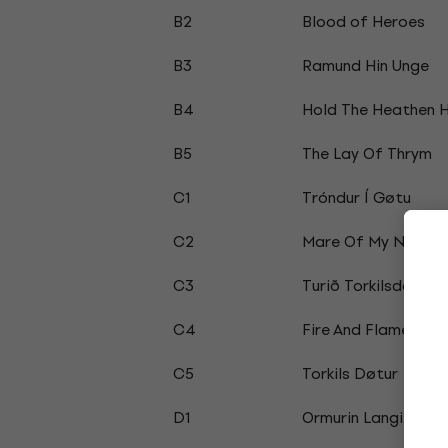
B2
Blood of Heroes
B3
Ramund Hin Unge
B4
Hold The Heathen 
B5
The Lay Of Thrym
C1
Tróndur Í Gøtu
C2
Mare Of My Night
C3
Turið Torkilsdóttir
C4
Fire And Flame
C5
Torkils Døtur
D1
Ormurin Langi