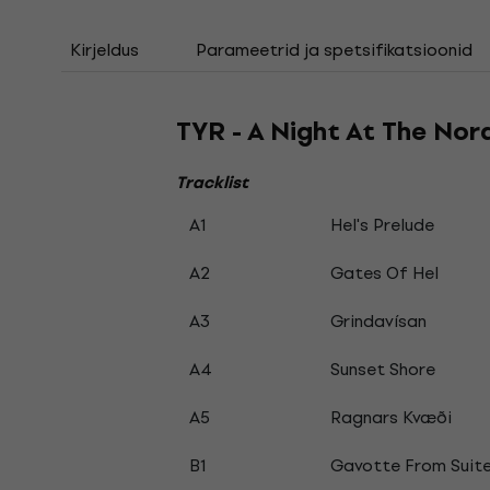
Kirjeldus
Parameetrid ja spetsifikatsioonid
TYR - A Night At The Nor
Tracklist
A1
Hel's Prelude
A2
Gates Of Hel
A3
Grindavísan
A4
Sunset Shore
A5
Ragnars Kvæði
B1
Gavotte From Suite