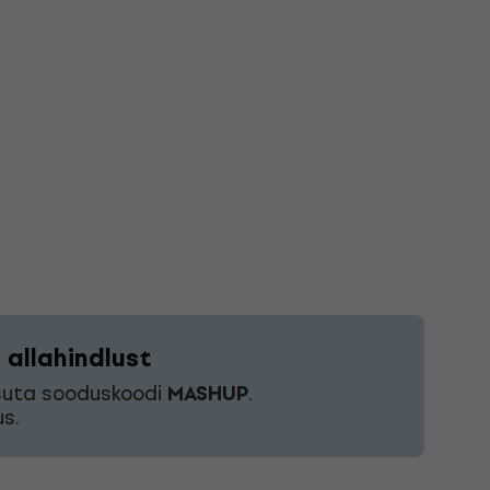
allahindlust
asuta sooduskoodi
MASHUP
.
s.