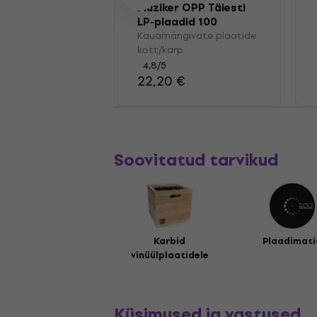
Muziker OPP Täiesti
LP-plaadid 100
Kauamängivate plaatide
kott/karp
4,8
/5
22,20 €
Soovitatud tarvikud
Karbid
Plaadimati
vinüülplaatidele
Küsimused ja vastused