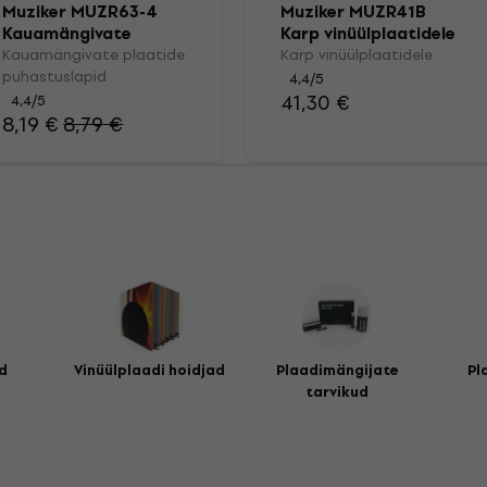
Muziker MUZR63-4
Muziker MUZR41B
Kauamängivate
Karp vinüülplaatidele
plaatide
Kauamängivate plaatide
Karp vinüülplaatidele
puhastuslapid
puhastuslapid
4,4
/5
41,30 €
4,4
/5
8,19 €
8,79 €
d
Vinüülplaadi hoidjad
Plaadimängijate
Pl
tarvikud