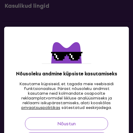
Kasulikud lingid
Kontakt
Kontaktandmed
Nõusoleku andmine küpsiste kasutamiseks
Kasutame küpsiseid, et tagada meie veebisaidi
funktsionaalsus. Pärast nõusoleku andmist
kasutame neid kolmandate osapoolte
reklaamplatvormidel liikluse analüüsimiseks ja
reklaami isikupärastamiseks, alati kooskõlas
EE
privaatsuspoliitikas
sätestatud eeskirjadega.
Nõustun