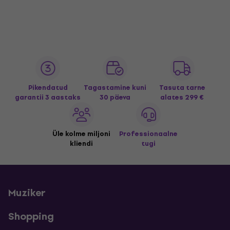
Pikendatud
Tagastamine kuni
Tasuta tarne
garantii 3 aastaks
30 päeva
alates 299 €
Üle kolme miljoni
Professionaalne
kliendi
tugi
Muziker
Shopping