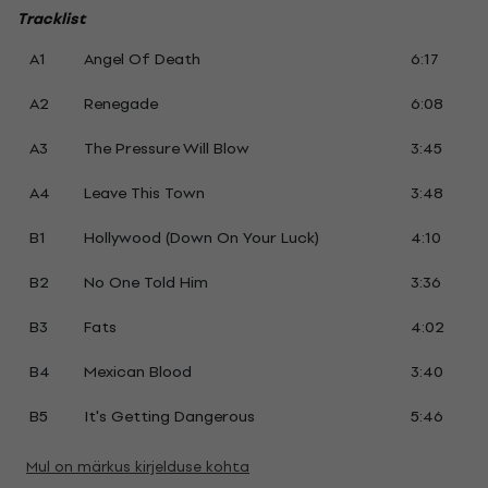
Tracklist
A1
Angel Of Death
6:17
A2
Renegade
6:08
A3
The Pressure Will Blow
3:45
A4
Leave This Town
3:48
B1
Hollywood (Down On Your Luck)
4:10
B2
No One Told Him
3:36
B3
Fats
4:02
B4
Mexican Blood
3:40
B5
It's Getting Dangerous
5:46
Mul on märkus kirjelduse kohta