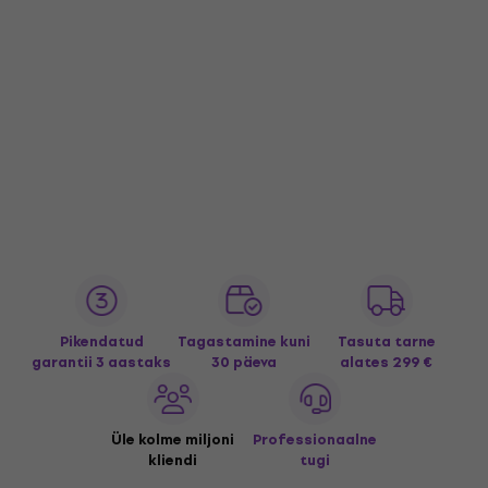
Pikendatud
Tagastamine kuni
Tasuta tarne
garantii 3 aastaks
30 päeva
alates 299 €
Üle kolme miljoni
Professionaalne
kliendi
tugi