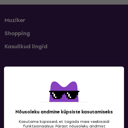
Muziker
Shopping
Kasulikud lingid
Kontakt
Kontaktandmed
Nõusoleku andmine küpsiste kasutamiseks
Kasutame küpsiseid, et tagada meie veebisaidi
funktsionaalsus. Pärast nõusoleku andmist