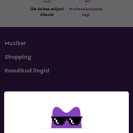
Üle kolme miljoni
Professionaalne
kliendi
tugi
Muziker
Shopping
Kasulikud lingid
Kontakt
Kontaktandmed