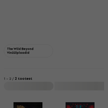
The Wild Beyond
Vinüülplaadid
1 – 2 /
2 tootest
Filtreeri