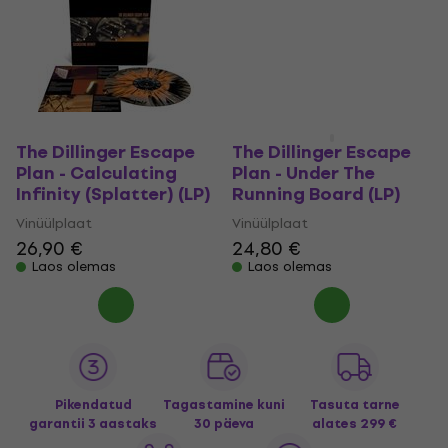
The Dillinger Escape
The Dillinger Escape
Plan - Calculating
Plan - Under The
Infinity (Splatter) (LP)
Running Board (LP)
Vinüülplaat
Vinüülplaat
26,90 €
24,80 €
Laos olemas
Laos olemas
Pikendatud
Tagastamine kuni
Tasuta tarne
garantii 3 aastaks
30 päeva
alates 299 €