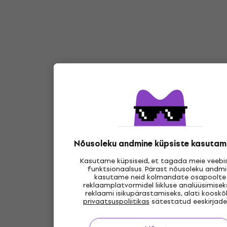
Nõusoleku andmine küpsiste kasutam
Kasutame küpsiseid, et tagada meie veebis
funktsionaalsus. Pärast nõusoleku andmi
kasutame neid kolmandate osapoolte
reklaamplatvormidel liikluse analüüsimisek
reklaami isikupärastamiseks, alati kooskõ
privaatsuspoliitikas
sätestatud eeskirjade