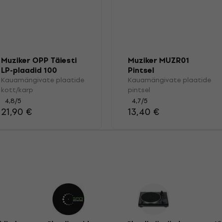
Muziker OPP Täiesti
Muziker MUZR01
LP-plaadid 100
Pintsel
Kauamängivate plaatide
Kauamängivate plaatide
kott/karp
pintsel
4,8
/5
4,7
/5
21,90 €
13,40 €