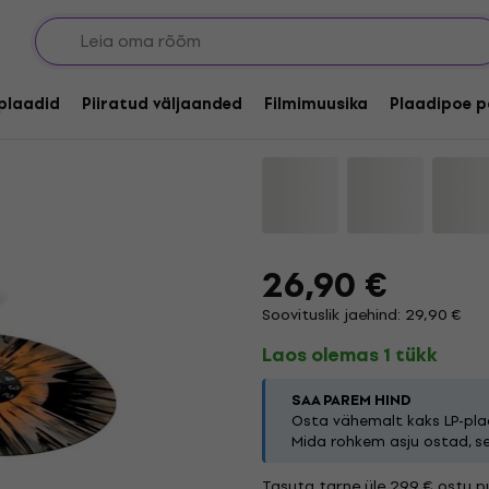
The Dillinger Escape 
(LP)
lplaadid
Piiratud väljaanded
Filmimuusika
Plaadipoe p
Kaubamärk:
The Dillinger Esca
26,90 €
Soovituslik jaehind: 29,90 €
Laos olemas 1 tükk
SAA PAREM HIND
Osta vähemalt kaks LP-plaa
Mida rohkem asju ostad, s
Tasuta tarne üle 299 € ostu pu