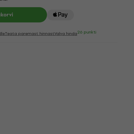
ukorvi
26 punkti
dle
Teata paremast hinnast
Valva hinda