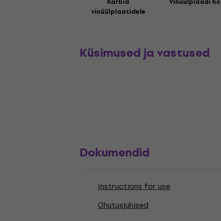
Karbid
Vinüülplaadi ho
vinüülplaatidele
Küsimused ja vastused
Dokumendid
Instructions for use
Ohutusjuhised