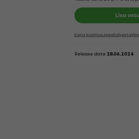
Lisa ost
Esita küsimus
Jaga
Salvesta
Võr
Release date
28.06.2024