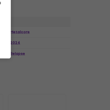
d
Metalcore
2024
Relapse