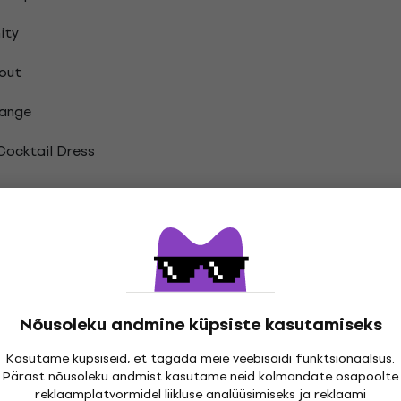
ity
out
ange
Cocktail Dress
er Escape Plan Vinüülplaadid
Nõusoleku andmine küpsiste kasutamiseks
Kasutame küpsiseid, et tagada meie veebisaidi funktsionaalsus.
Pärast nõusoleku andmist kasutame neid kolmandate osapoolte
reklaamplatvormidel liikluse analüüsimiseks ja reklaami