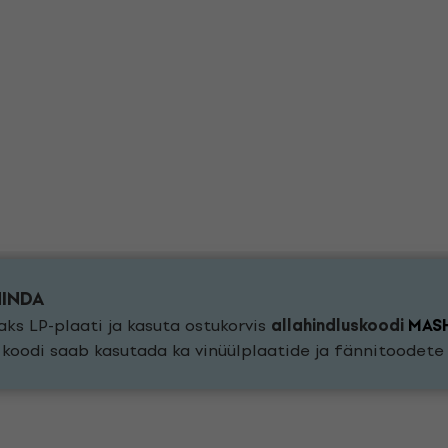
HINDA
ks LP-plaati ja kasuta ostukorvis
allahindluskoodi
MAS
a koodi saab kasutada ka vinüülplaatide ja fännitoodet