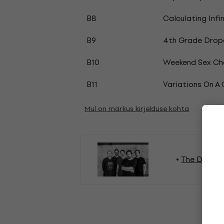
B8
Calculating Infin
B9
4th Grade Drop
B10
Weekend Sex Ch
B11
Variations On A 
Mul on märkus kirjelduse kohta
The Dilling