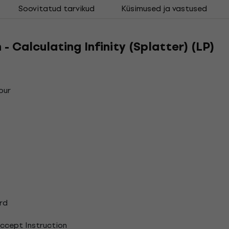
Soovitatud tarvikud
Küsimused ja vastused
 - Calculating Infinity (Splatter) (LP)
our
rd
 Accept Instruction