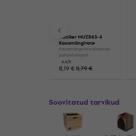
Muziker MUZR63-4
Kauamängivate
plaatide
Kauamängivate plaatide
puhastuslapid
puhastuslapid
4,4
/5
8,19 €
8,79 €
Soovitatud tarvikud