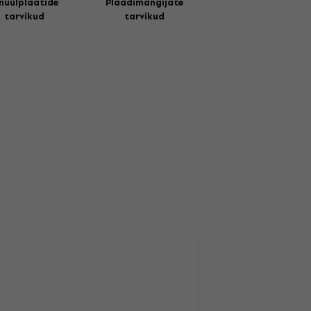
nüülplaatide
Plaadimängijate
tarvikud
tarvikud