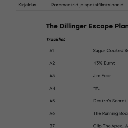
Kirjeldus
Parameetrid ja spetsifikatsioonid
The Dillinger Escape Plan
Tracklist
A1
Sugar Coated S
A2
43% Burnt
A3
Jim Fear
A4
*#..
A5
Destro's Secret
A6
The Running Boa
B7
Clip The Apex...