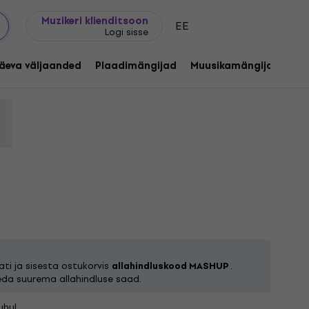
Kingijuhend
FAQ
Muziker Blogi
Muzikeri klienditsoon
EE
Logi sisse
Plan - Calculating Infinity (Splatter)
äeva väljaanded
Plaadimängijad
Muusikamängijad
C
pe Plan
Tootekood:
1204432
ti ja sisesta ostukorvis
allahindluskood MASHUP
.
eda suurema allahindluse saad.
hul.