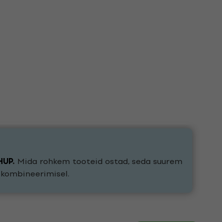
HUP
.
Mida rohkem tooteid ostad, seda suurem
e kombineerimisel.