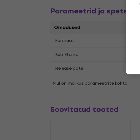
Parameetrid ja spetsifik
Omadused
12"
L
Formaat
,
Meta
Sub-Genre
Release date
28.0
Mul on märkus parameetrite kohta
Soovitatud tooted