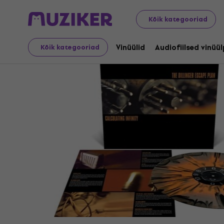
LP plaadid ja CD-d
Vinüülid
Kõik kategooriad
Vinüülid
Audiofiilsed vinüü
Kõik kategooriad