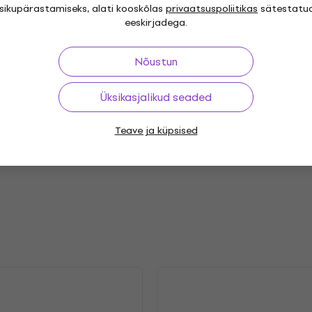
isikupärastamiseks, alati kooskõlas
privaatsuspoliitikas
sätestatu
atsioonid
eeskirjadega.
Nõustun
P
Genre
Üksikasjalikud seaded
lcore
Release year
Teave ja küpsised
6.2024
Label