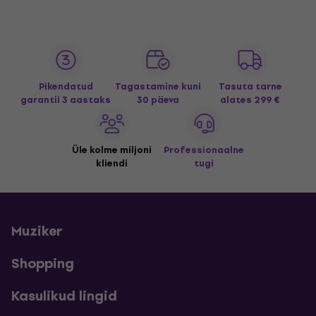
Pikendatud
Tagastamine kuni
Tasuta tarne
garantii 3 aastaks
30 päeva
alates 299 €
Üle kolme miljoni
Professionaalne
kliendi
tugi
Muziker
Shopping
Kasulikud lingid