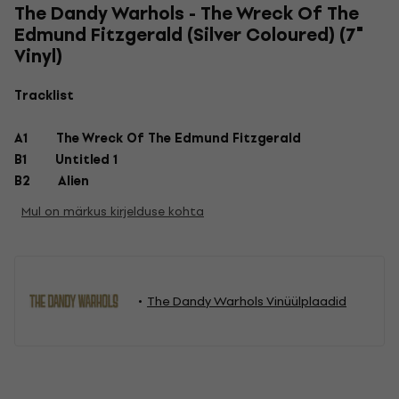
The Dandy Warhols - The Wreck Of The
Edmund Fitzgerald (Silver Coloured) (7"
Vinyl)
Tracklist
A1
The Wreck Of The Edmund Fitzgerald
B1
Untitled 1
B2
Alien
Mul on märkus kirjelduse kohta
The Dandy Warhols Vinüülplaadid