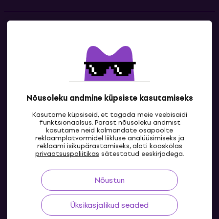
Kontakt
Kontaktandmed
Nõusoleku andmine küpsiste kasutamiseks
Kasutame küpsiseid, et tagada meie veebisaidi
funktsionaalsus. Pärast nõusoleku andmist
kasutame neid kolmandate osapoolte
reklaamplatvormidel liikluse analüüsimiseks ja
reklaami isikupärastamiseks, alati kooskõlas
EE
privaatsuspoliitikas
sätestatud eeskirjadega.
Nõustun
Üksikasjalikud seaded