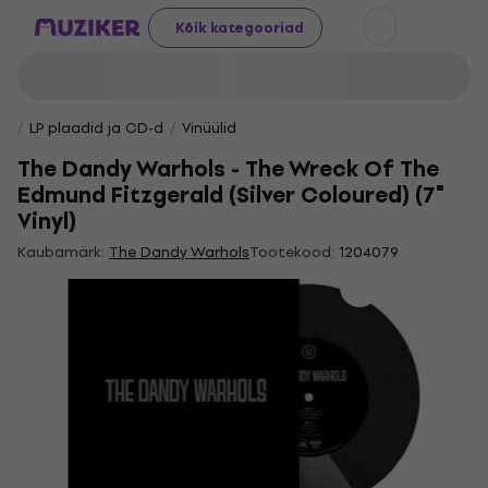
Kõik kategooriad
LP plaadid ja CD-d
Vinüülid
The Dandy Warhols - The Wreck Of The
Edmund Fitzgerald (Silver Coloured) (7"
Vinyl)
Kaubamärk:
The Dandy Warhols
Tootekood:
1204079