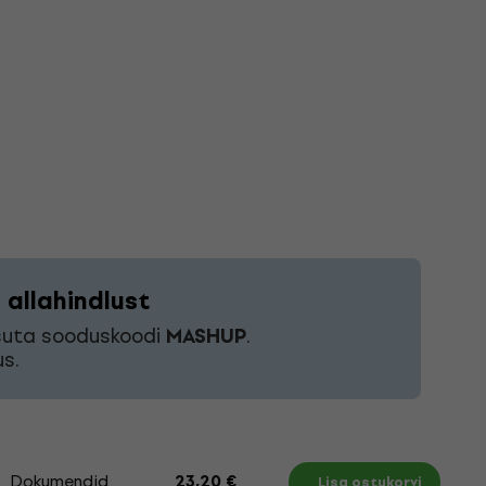
allahindlust
asuta sooduskoodi
MASHUP
.
s.
Dokumendid
23,20 €
Lisa ostukorvi