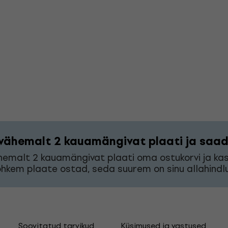
vähemalt 2 kauamängivat plaati ja saad 
hemalt 2 kauamängivat plaati oma ostukorvi ja k
hkem plaate ostad, seda suurem on sinu allahindlu
Soovitatud tarvikud
Küsimused ja vastused