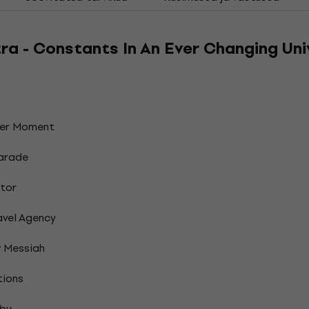
a - Constants In An Ever Changing Univ
per Moment
arade
ntor
avel Agency
 Messiah
ions
by