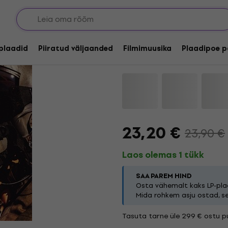
StoneWall Noise Orc
Changing Universe (R
lplaadid
Piiratud väljaanded
Filmimuusika
Plaadipoe p
Kaubamärk:
StoneWall Noise O
23,20 €
23,90 €
Laos olemas 1 tükk
SAA PAREM HIND
Osta vähemalt kaks LP-plaa
Mida rohkem asju ostad, s
Tasuta tarne üle 299 € ostu pu