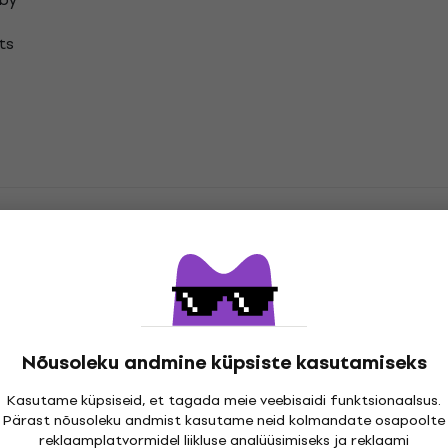
ts
Noise Orchestra Vinüülplaadid
Nõusoleku andmine küpsiste kasutamiseks
atsioonid
Kasutame küpsiseid, et tagada meie veebisaidi funktsionaalsus.
Pärast nõusoleku andmist kasutame neid kolmandate osapoolte
reklaamplatvormidel liikluse analüüsimiseks ja reklaami