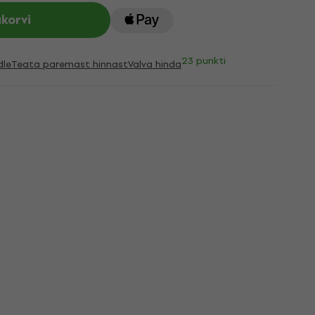
ukorvi
23 punkti
dle
Teata paremast hinnast
Valva hinda