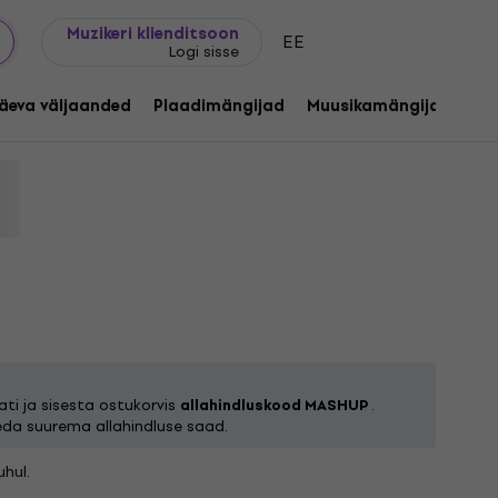
Kingijuhend
FAQ
Muziker Blogi
Muzikeri klienditsoon
EE
Logi sisse
hestra - Constants In An Ever
eissue) (Limited Edition) (LP)
äeva väljaanded
Plaadimängijad
Muusikamängijad
C
rchestra
Tootekood:
1255420
ti ja sisesta ostukorvis
allahindluskood MASHUP
.
eda suurema allahindluse saad.
hul.