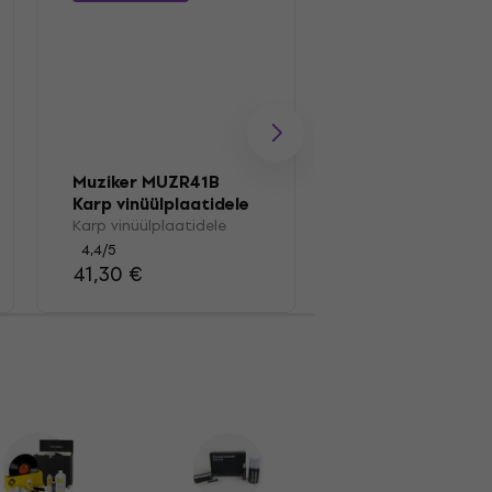
Muziker MUZR0
Pintsel
Muziker MUZR41B
Kauamängivate pl
Karp vinüülplaatidele
pintsel
Karp vinüülplaatidele
4,7
/5
4,4
/5
15,80 €
41,30 €