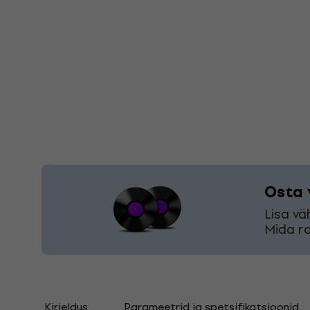
Osta 
Lisa vä
Mida ro
Kirjeldus
Parameetrid ja spetsifikatsioonid