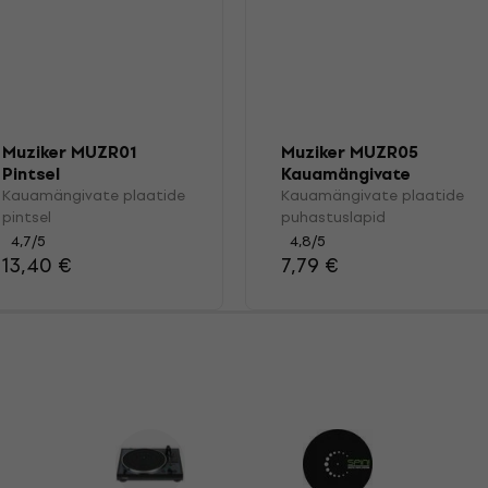
Muziker MUZR01
Muziker MUZR05
Pintsel
Kauamängivate
plaatide
Kauamängivate plaatide
Kauamängivate plaatide
puhastuslapid
pintsel
puhastuslapid
4,7
/5
4,8
/5
13,40 €
7,79 €