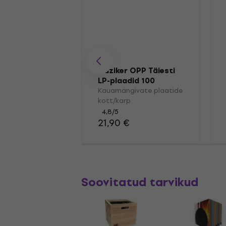
Muziker OPP Täiesti
LP-plaadid 100
Kauamängivate plaatide
kott/karp
4,8
/5
21,90 €
Soovitatud tarvikud