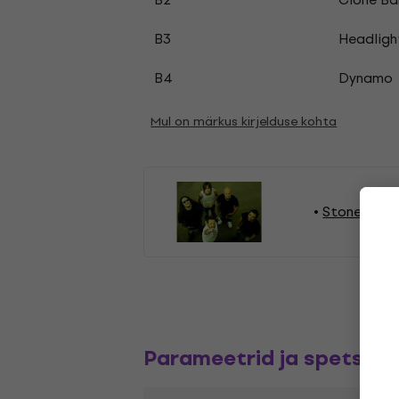
B3
Headligh
B4
Dynamo
Mul on märkus kirjelduse kohta
StoneWall 
Parameetrid ja spetsifik