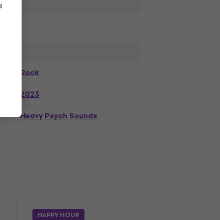
d
Rock
2023
Heavy Psych Sounds
HAPPY HOUR