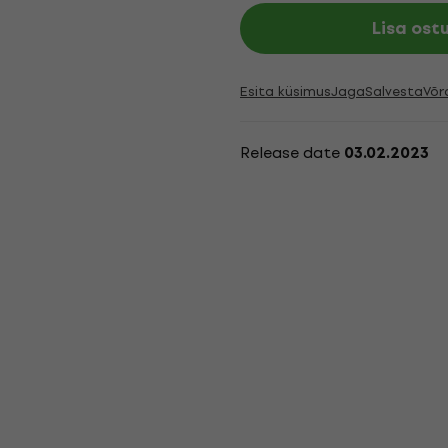
Lisa ost
Esita küsimus
Jaga
Salvesta
Võr
Release date
03.02.2023