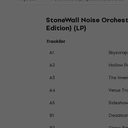
StoneWall Noise Orchestr
Edition) (LP)
Tracklist
A1
Skyscra
A2
Hollow P
A3
The Inve
A4
Venus Tr
A5
Sideshow
B1
Deadicat
B2
Clone Ba