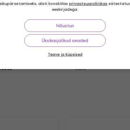
isikupärastamiseks, alati kooskõlas
privaatsuspoliitikas
sätestatu
eeskirjadega.
cord
Nõustun
Üksikasjalikud seaded
"
Genre
Teave ja küpsised
er Rock
Release year
2.2023
Label