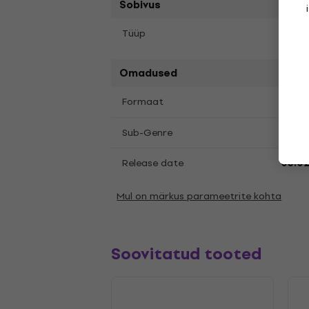
Sobivus
Tüüp
LP re
Omadused
LP
12
Formaat
,
Ston
Sub-Genre
Release date
03.0
Mul on märkus parameetrite kohta
Soovitatud tooted