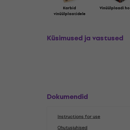
Karbid
Vinüülplaadi ho
vinüülplaatidele
Küsimused ja vastused
Dokumendid
Instructions for use
Ohutusjuhised