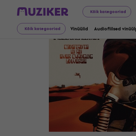
LP plaadid ja CD-d
Vinüülid
Kõik kategooriad
Vinüülid
Audiofiilsed vinüü
Kõik kategooriad