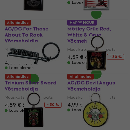
Laos olemas
Allahindlus
HAPPY HOUR
AC/DC For Those
Mötley Crüe Red,
About To Rock
White & Crue
Võtmehoidja
Võtmehoidja
Muusikateemaline ripats
Muusikateemaline ripats
5
/5
4,59 €
6,59 €
- 30 %
4,69 €
4,79 €
Laos olemas
Laos olemas
Allahindlus
Allahindlus
Trivium Silver Sword
AC/DC Devil Angus
Võtmehoidja
Võtmehoidja
Muusikateemaline ripats
Muusikateemaline ripats
4,99 €
5,69 €
4,59 €
6,59 €
- 30 %
Laos olemas
Laos olemas