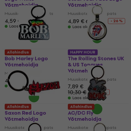
Võtmehoidja
Võtmehoidja
Muusikateemaline ripats
Muusikateemaline ripats
4,59 €
4,89 €
6,59 €
- 26 %
Laos olemas
Laos olemas
Allahindlus
HAPPY HOUR
Bob Marley Logo
The Rolling Stones UK
Võtmehoidja
& US Tongues
Võtmehoidja
Muusikateemaline ripats
Muusikateemaline ripats
4,49 €
7,89 €
Laos olemas
10,30 €
- 23 %
Laos olemas
Allahindlus
Allahindlus
Saxon Red Logo
AC/DC Fly
Võtmehoidja
Võtmehoidja
Muusikateemaline ripats
Muusikateemaline ripats