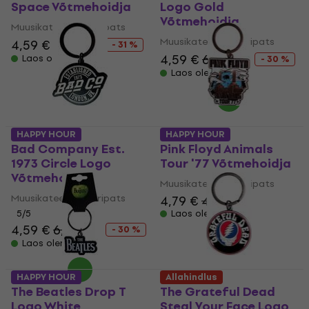
Space Võtmehoidja
Logo Gold
Võtmehoidja
Muusikateemaline ripats
Muusikateemaline ripats
4,59 €
6,69 €
- 31 %
4,59 €
6,59 €
Laos olemas
- 30 %
Laos olemas
HAPPY HOUR
HAPPY HOUR
Bad Company Est.
Pink Floyd Animals
1973 Circle Logo
Tour '77 Võtmehoidja
Võtmehoidja
Muusikateemaline ripats
Muusikateemaline ripats
4,79 €
4,89 €
5
/5
Laos olemas
4,59 €
6,59 €
- 30 %
Laos olemas
HAPPY HOUR
Allahindlus
The Beatles Drop T
The Grateful Dead
Logo White
Steal Your Face Logo