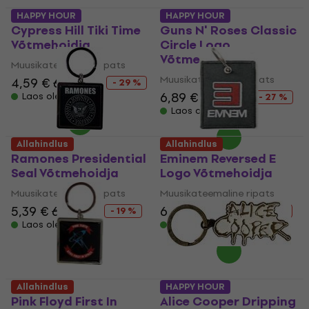
HAPPY HOUR
HAPPY HOUR
Cypress Hill Tiki Time
Guns N' Roses Classic
Võtmehoidja
Circle Logo
Võtmehoidja
Muusikateemaline ripats
Muusikateemaline ripats
4,59 €
6,49 €
- 29 %
6,89 €
9,39 €
Laos olemas
- 27 %
Laos olemas
Allahindlus
Allahindlus
Ramones Presidential
Eminem Reversed E
Seal Võtmehoidja
Logo Võtmehoidja
Muusikateemaline ripats
Muusikateemaline ripats
5,39 €
6,69 €
6,59 €
8,09 €
- 19 %
- 19 %
Laos olemas
Laos olemas
Allahindlus
HAPPY HOUR
Pink Floyd First In
Alice Cooper Dripping