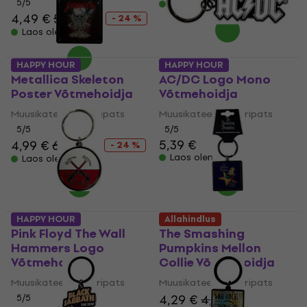
5
/5
Laos olemas
4,49 €
5,89 €
- 24 %
Laos olemas
HAPPY HOUR
HAPPY HOUR
Metallica Skeleton
AC/DC Logo Mono
Poster Võtmehoidja
Võtmehoidja
Muusikateemaline ripats
Muusikateemaline ripats
5
/5
5
/5
5,39 €
4,99 €
6,59 €
- 24 %
Laos olemas
Laos olemas
HAPPY HOUR
Allahindlus
Pink Floyd The Wall
The Smashing
Hammers Logo
Pumpkins Mellon
Võtmehoidja
Collie Võtmehoidja
Muusikateemaline ripats
Muusikateemaline ripats
4,29 €
4,39 €
5
/5