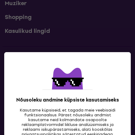
Muziker
Shopping
Kasulikud lingid
Kontakt
Kontaktandmed
Nõusoleku andmine küpsiste kasutamiseks
Kasutame küpsiseid, et tagada meie veebisaidi
funktsionaalsus. Pärast nõusoleku andmist
kasutame neid kolmandate osapoolte
reklaamplatvormidel liikluse analüüsimiseks ja
reklaami isikupärastamiseks, alati kooskõlas
EE
privaatsuspoliitikas
sätestatud eeskirjadega.