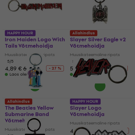
HAPPY HOUR
Allahindlus
Iron Maiden Logo With
Slayer Silver Eagle v2
Tails Võtmehoidja
Võtmehoidja
Muusikateemaline ripats
Muusikateemaline ripats
5
/5
5
/5
4,89 €
6,69 €
5,39 €
7,59 €
- 27 %
- 29 %
Laos olemas
Laos olemas
Allahindlus
HAPPY HOUR
The Beatles Yellow
Slayer Logo
Submarine Band
Võtmehoidja
Võtmehoidja
Muusikateemaline ripats
Muusikateemaline ripats
4,99 €
6,49 €
- 23 %