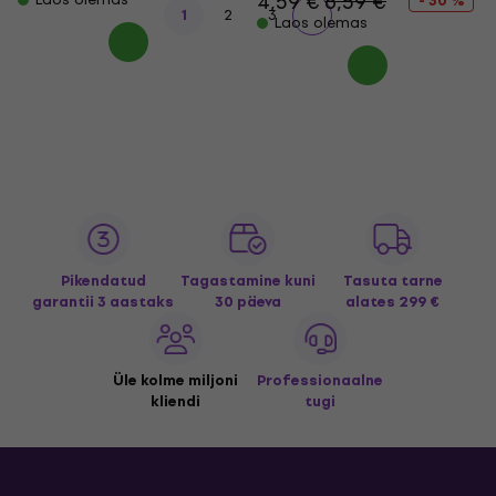
4,59 €
6,59 €
- 30 %
1
2
3
Laos olemas
Pikendatud
Tagastamine kuni
Tasuta tarne
garantii 3 aastaks
30 päeva
alates 299 €
Üle kolme miljoni
Professionaalne
kliendi
tugi