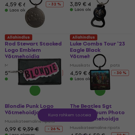
3,89 €
4,29 €
4,59 €
6,79 €
- 32 %
Laos olemas
Laos olemas
Allahindlus
Allahindlus
Rod Stewart Stacked
Luke Combs Tour '23
Logo Emblem
Eagle Black
Võtmehoidja
Võtmehoidja
Muusikateemaline ripats
Muusikateemaline ripats
5,49 €
6,69 €
4,59 €
6,59 €
- 18 %
- 30 %
Laos olemas
Laos olemas
Blondie Punk Logo
The Beatles Sgt
Võtmehoidja
Pepper Album Photo
Kuva rohkem tooteid
Print Võtmehoidja
Muusikateemaline ripats
Muusikateemaline ripats
6,99 €
9,39 €
- 26 %
Laos olemas