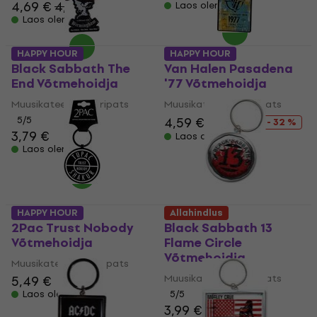
4,69 €
4,89 €
Laos olemas
Laos olemas
HAPPY HOUR
HAPPY HOUR
Black Sabbath The
Van Halen Pasadena
End Võtmehoidja
'77 Võtmehoidja
Muusikateemaline ripats
Muusikateemaline ripats
5
/5
4,59 €
6,79 €
- 32 %
3,79 €
Laos olemas
Laos olemas
HAPPY HOUR
Allahindlus
2Pac Trust Nobody
Black Sabbath 13
Võtmehoidja
Flame Circle
Võtmehoidja
Muusikateemaline ripats
Muusikateemaline ripats
5,49 €
Laos olemas
5
/5
3,99 €
4,29 €