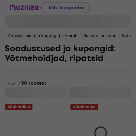
Kõik kategooriad
Soodustused ja kupongid
Merch
Muusikaline kaup
Soodus
Soodustused ja kupongid:
Võtmehoidjad, ripatsid
1 – 34 /
90 tootest
Filtreeri
Allahindlus
Allahindlus