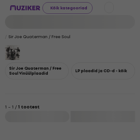
Kõik kategooriad
Sir Joe Quaterman / Free Soul
Sir Joe Quaterman / Free
LP plaadid ja CD-d - kõik
Soul Vinüülplaadid
1 – 1 /
1 tootest
Filtreeri