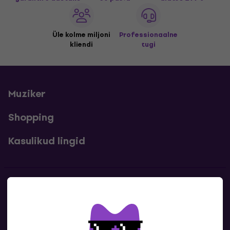
Üle kolme miljoni
Professionaalne
kliendi
tugi
Muziker
Shopping
Kasulikud lingid
Kontakt
Kontaktandmed