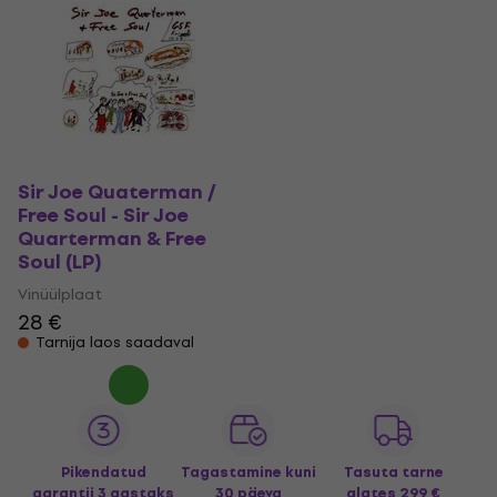
Sir Joe Quaterman /
Free Soul - Sir Joe
Quarterman & Free
Soul (LP)
Vinüülplaat
28 €
Tarnija laos saadaval
Pikendatud
Tagastamine kuni
Tasuta tarne
garantii 3 aastaks
30 päeva
alates 299 €