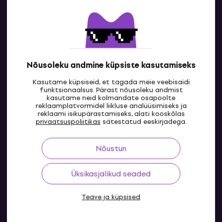
Kontaktandmed
Nõusoleku andmine küpsiste kasutamiseks
Kasutame küpsiseid, et tagada meie veebisaidi
funktsionaalsus. Pärast nõusoleku andmist
kasutame neid kolmandate osapoolte
reklaamplatvormidel liikluse analüüsimiseks ja
reklaami isikupärastamiseks, alati kooskõlas
EE
privaatsuspoliitikas
sätestatud eeskirjadega.
Nõustun
Üksikasjalikud seaded
Teave ja küpsised
© 2004-2026 MUZIKER a.s.