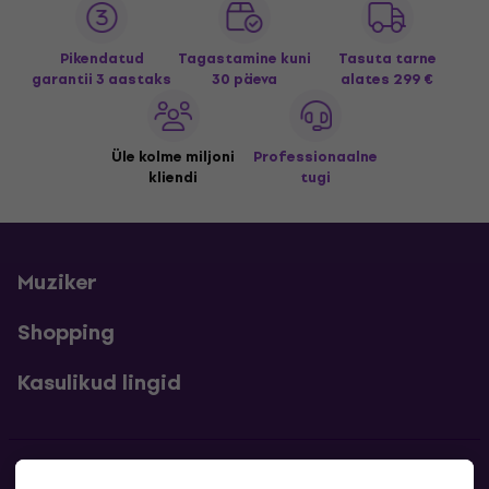
Pikendatud
Tagastamine kuni
Tasuta tarne
garantii 3 aastaks
30 päeva
alates 299 €
Üle kolme miljoni
Professionaalne
kliendi
tugi
Muziker
Shopping
Kasulikud lingid
Kontakt