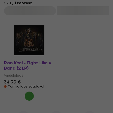
1 – 1 /
1 tootest
Filtreeri
Ron Keel - Fight Like A
Band (2 LP)
Vinüülplaat
34,90 €
Tarnija laos saadaval