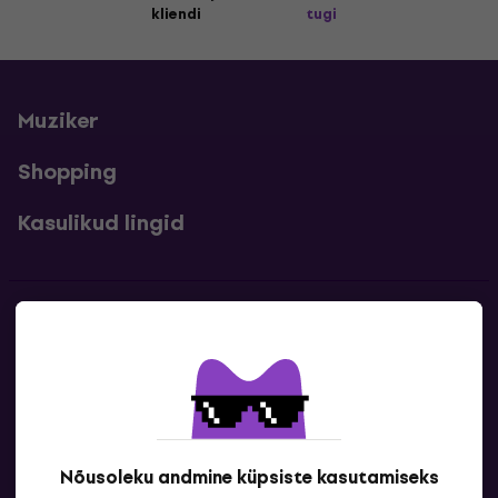
kliendi
tugi
Muziker
Shopping
Kasulikud lingid
Kontakt
Kontaktandmed
Nõusoleku andmine küpsiste kasutamiseks