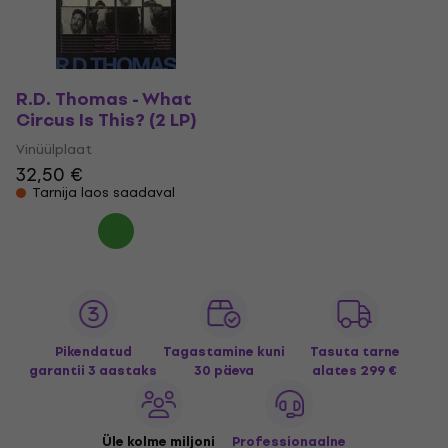
R.D. Thomas - What
Circus Is This? (2 LP)
Vinüülplaat
32,50 €
Tarnija laos saadaval
Pikendatud
Tagastamine kuni
Tasuta tarne
garantii 3 aastaks
30 päeva
alates 299 €
Üle kolme miljoni
Professionaalne