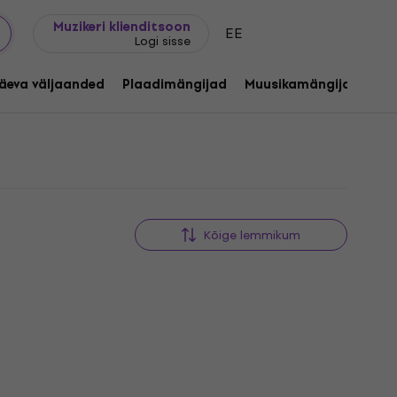
Kingijuhend
FAQ
Muziker Blogi
Muzikeri klienditsoon
EE
Logi sisse
äeva väljaanded
Plaadimängijad
Muusikamängijad
C
Kõige lemmikum