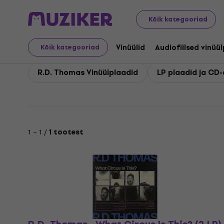
R.D. Thomas
Kõik kategooriad
Vinüülid
Audiofiilsed vinüü
Kõik kategooriad
R.D. Thomas Vinüülplaadid
LP plaadid ja CD-d
1 – 1 /
1 tootest