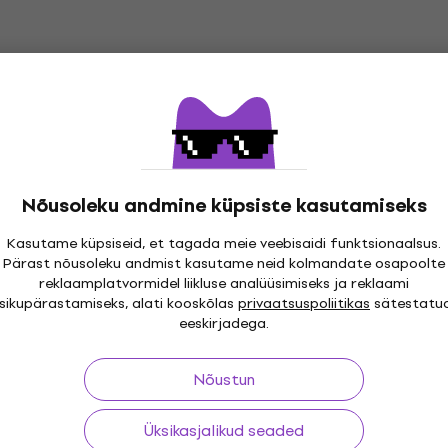
Nõusoleku andmine küpsiste kasutamiseks
Kasutame küpsiseid, et tagada meie veebisaidi funktsionaalsus.
Pärast nõusoleku andmist kasutame neid kolmandate osapoolte
i 30 päeva
Tasuta tarne
alates 299 €
Üle kolme
reklaamplatvormidel liikluse analüüsimiseks ja reklaami
isikupärastamiseks, alati kooskõlas
privaatsuspoliitikas
sätestatu
eeskirjadega.
Nõustun
ing
Kasulikud lingid
Üksikasjalikud seaded