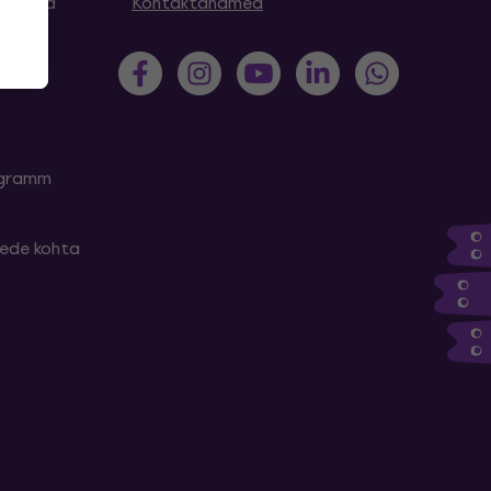
simused
Kontaktandmed
rogramm
tede kohta