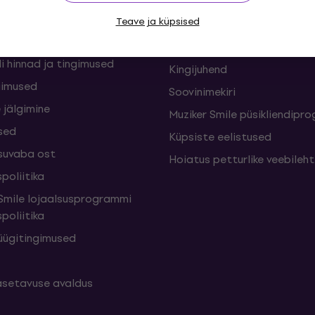
nid ja lepingust
KKK - Korduma kippuvad kü
sed
Teave ja küpsised
Muziker Blogi
Muzikeri kinkekaart
i hinnad ja tingimused
Kingijuhend
gimused
Soovinimekiri
 jälgimine
Muziker Smile püsikliendip
sed
Küpsiste eelistused
suvaba ost
Hoiatus petturlike veebileh
poliitika
mile lojaalsusprogrammi
poliitika
üügitingimused
setavuse avaldus