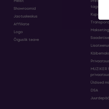
Meist
Pretensioo
taganemi
Showroomid
Kupongid
Jaotuskeskus
Transpord
Affiliate
Maksetin
Logo
Saadetise
Õiguslik teave
Lisateenu
Käibemak
Privaatsus
MUZIKER S
privaatsus
Üldised m
DSA
Juurdepää