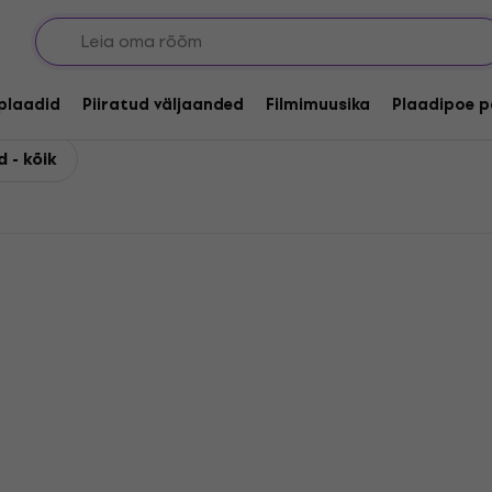
lplaadid
Piiratud väljaanded
Filmimuusika
Plaadipoe p
 - kõik