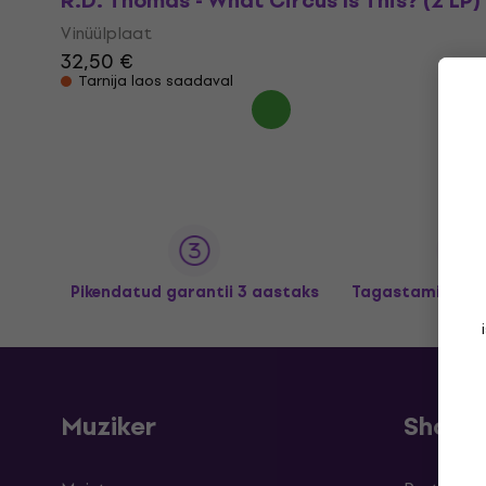
R.D. Thomas - What Circus Is This? (2 LP)
Vinüülplaat
32,50 €
Tarnija laos saadaval
Pikendatud garantii 3 aastaks
Tagastamine kun
Muziker
Shopp