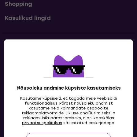
Shopping
Kasulikud lingid
Kontakt
Kontaktandmed
Nõusoleku andmine küpsiste kasutamiseks
Kasutame küpsiseid, et tagada meie veebisaidi
funktsionaalsus. Pärast nõusoleku andmist
kasutame neid kolmandate osapoolte
reklaamplatvormidel liikluse analüüsimiseks ja
reklaami isikupärastamiseks, alati kooskõlas
EE
privaatsuspoliitikas
sätestatud eeskirjadega.