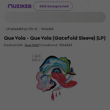
Kõik kategooriad
LP plaadid ja CD-d
Vinüülid
Que Vola - Que Vola (Gatefold Sleeve) (LP)
Kaubamärk:
Que Vola
Tootekood:
1204363