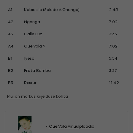
A1
Kabiosile (Saludo A Chango)
2:45
A2
Nganga
7:02
A3
Calle Luz
3:33
A4
Que Vola ?
7:02
B1
Iyesa
5:54
B2
Fruta Bomba
3:37
B3
Resitir
11:42
Mul on märkus kirjelduse kohta
Que Vola Vinüülplaadid