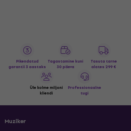
Pikendatud
Tagastamine kuni
Tasuta tarne
garantii 3 aastaks
30 päeva
alates 299 €
Üle kolme miljoni
Professionaalne
kliendi
tugi
Muziker