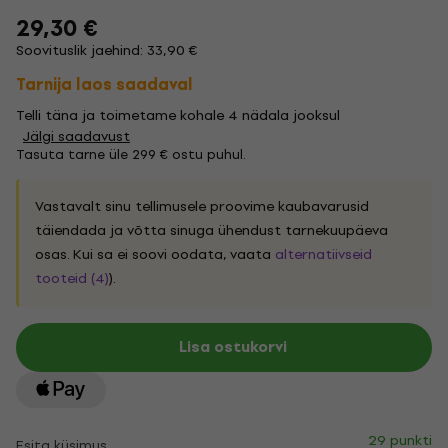
29,30 €
Soovituslik jaehind: 33,90 €
Tarnija laos saadaval
Telli täna ja toimetame kohale 4 nädala jooksul
Jälgi saadavust
Tasuta tarne üle 299 € ostu puhul.
Vastavalt sinu tellimusele proovime kaubavarusid
täiendada ja võtta sinuga ühendust tarnekuupäeva
osas. Kui sa ei soovi oodata, vaata
alternatiivseid
tooteid (4)
).
Lisa ostukorvi
29 punkti
Esita küsimus