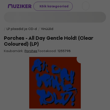
Kõik kategooriad
LP plaadid ja CD-d
Vinüülid
Porches - All Day Gentle Hold! (Clear
Coloured) (LP)
Kaubamärk:
Porches
Tootekood:
1255798