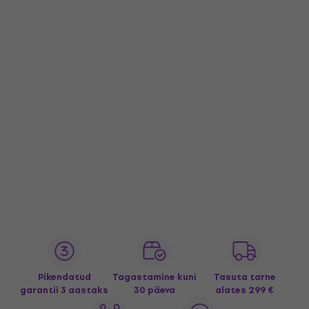
Pikendatud
Tagastamine kuni
Tasuta tarne
garantii 3 aastaks
30 päeva
alates 299 €