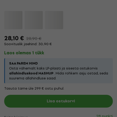
28,10 €
28,90 €
Soovituslik jaehind: 30,90 €
Laos olemas 1 tükk
SAA PAREM HIND
Osta vähemalt kaks LP-plaati ja sisesta ostukorvis
allahindluskood MASHUP
. Mida rohkem asju ostad, seda
suurema allahindluse saad.
Tasuta tarne üle 299 € ostu puhul.
Lisa ostukorvi
28 punkti