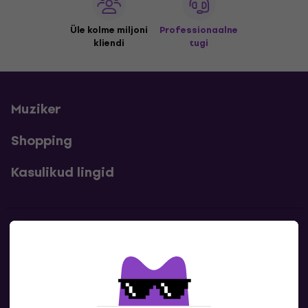
Üle kolme miljoni
Professionaalne
kliendi
tugi
Muziker
Shopping
Kasulikud lingid
Kontakt
Kontaktandmed