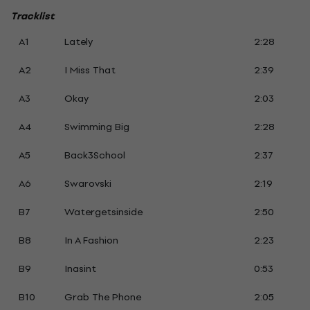
Tracklist
A1
Lately
2:28
A2
I Miss That
2:39
A3
Okay
2:03
A4
Swimming Big
2:28
A5
Back3School
2:37
A6
Swarovski
2:19
B7
Watergetsinside
2:50
B8
In A Fashion
2:23
B9
Inasint
0:53
B10
Grab The Phone
2:05