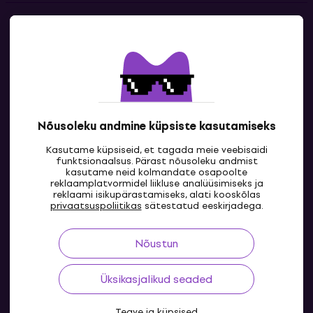
Kontakt
Kontaktandmed
Nõusoleku andmine küpsiste kasutamiseks
Kasutame küpsiseid, et tagada meie veebisaidi
funktsionaalsus. Pärast nõusoleku andmist
kasutame neid kolmandate osapoolte
reklaamplatvormidel liikluse analüüsimiseks ja
reklaami isikupärastamiseks, alati kooskõlas
EE
privaatsuspoliitikas
sätestatud eeskirjadega.
Nõustun
Üksikasjalikud seaded
Teave ja küpsised