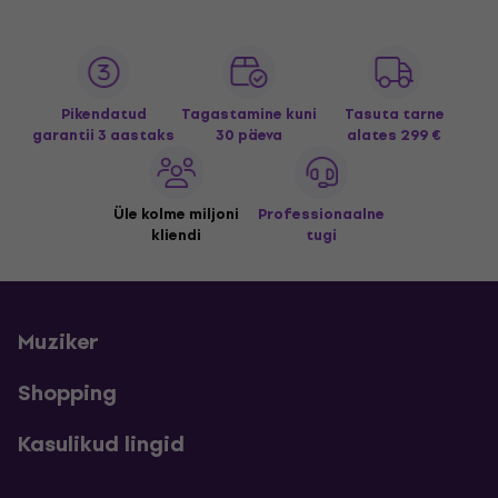
Pikendatud
Tagastamine kuni
Tasuta tarne
garantii 3 aastaks
30 päeva
alates 299 €
Üle kolme miljoni
Professionaalne
kliendi
tugi
Muziker
Shopping
Kasulikud lingid