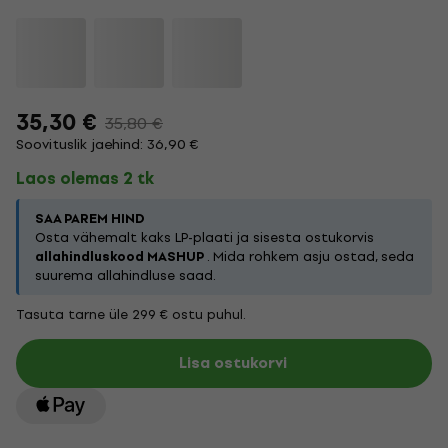
35,30 €
35,80 €
Soovituslik jaehind: 36,90 €
Laos olemas 2 tk
SAA PAREM HIND
Osta vähemalt kaks LP-plaati ja sisesta ostukorvis
allahindluskood MASHUP
. Mida rohkem asju ostad, seda
suurema allahindluse saad.
Tasuta tarne üle 299 € ostu puhul.
Lisa ostukorvi