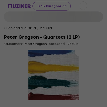
Kõik kategooriad
LP plaadid ja CD-d
Vinüülid
Peter Gregson - Quartets (2 LP)
Kaubamärk:
Peter Gregson
Tootekood:
1256016