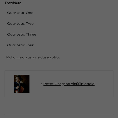
Tracklist
Quartets: One
Quartets: Two
Quartets: Three
Quartets: Four
Mul on märkus kirjelduse kohta
Peter Gregson Vinüülplaadid