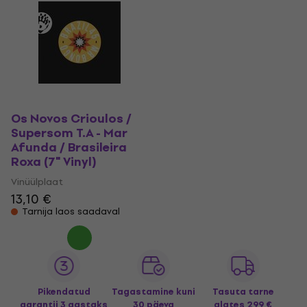
Os Novos Crioulos /
Supersom T.A - Mar
Afunda / Brasileira
Roxa (7" Vinyl)
Vinüülplaat
13,10 €
Tarnija laos saadaval
Pikendatud
Tagastamine kuni
Tasuta tarne
garantii 3 aastaks
30 päeva
alates 299 €