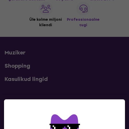
Üle kolme miljoni
Professionaalne
kliendi
tugi
Muziker
Shopping
Kasulikud lingid
Kontakt
Kontaktandmed