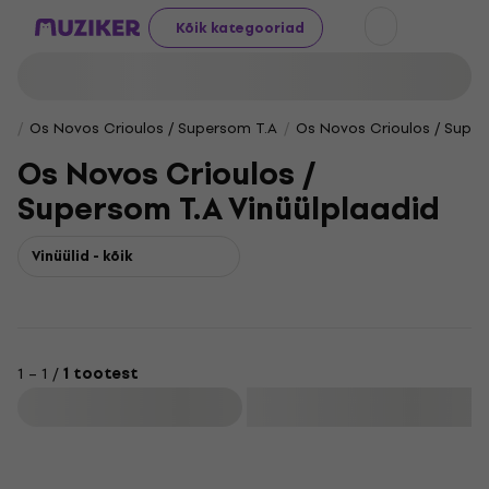
Kõik kategooriad
Os Novos Crioulos / Supersom T.A
Os Novos Crioulos / Super
Os Novos Crioulos /
Supersom T.A Vinüülplaadid
Vinüülid - kõik
1 – 1 /
1 tootest
Filtreeri