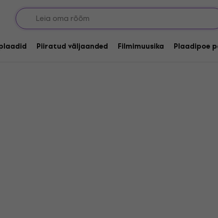
nega
lplaadid
Piiratud väljaanded
Filmimuusika
Plaadipoe p