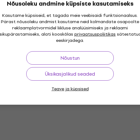
Nõusoleku andmine küpsiste kasutamiseks
Kasutame küpsiseid, et tagada meie veebisaidi funktsionaalsus.
Pärast nõusoleku andmist kasutame neid kolmandate osapoolte
reklaamplatvormidel liikluse analüüsimiseks ja reklaami
isikupärastamiseks, alati kooskõlas
privaatsuspoliitikas
sätestatu
eeskirjadega.
Nõustun
Üksikasjalikud seaded
Teave ja küpsised