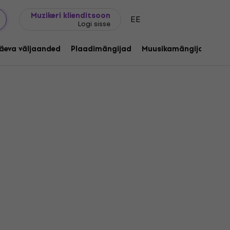
Kingijuhend
FAQ
Muziker Blogi
Muzikeri klienditsoon
EE
Logi sisse
äeva väljaanded
Plaadimängijad
Muusikamängijad
C