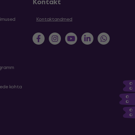
Kontakt
simused
Kontaktandmed
rogramm
tede kohta