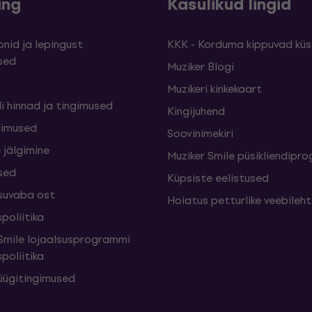
ing
Kasulikud lingid
nid ja lepingust
KKK - Korduma kippuvad kü
sed
Muziker Blogi
Muzikeri kinkekaart
i hinnad ja tingimused
Kingijuhend
gimused
Soovinimekiri
 jälgimine
Muziker Smile püsikliendip
sed
Küpsiste eelistused
suvaba ost
Hoiatus petturlike veebileh
poliitika
mile lojaalsusprogrammi
poliitika
üügitingimused