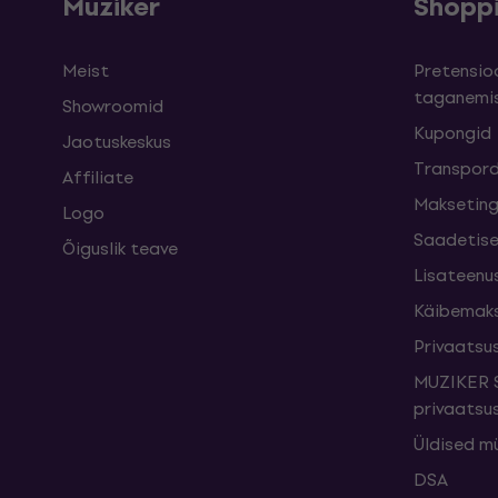
Muziker
Shopp
Meist
Pretensioo
taganemi
Showroomid
Kupongid
Jaotuskeskus
Transpord
Affiliate
Maksetin
Logo
Saadetise
Õiguslik teave
Lisateenu
Käibemak
Privaatsus
MUZIKER S
privaatsus
Üldised m
DSA