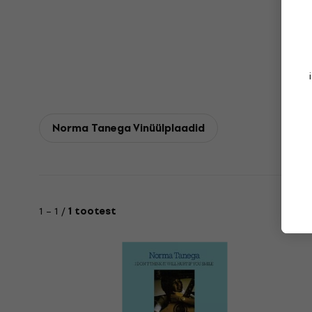
Norma Tanega Vinüülplaadid
1 – 1 /
1 tootest