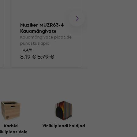
Muziker MUZR63-4
Muziker MUZR0
Kauamängivate
Pintsel
plaatide
Kauamängivate plaatide
Kauamängivate pl
puhastuslapid
puhastuslapid
pintsel
4,4
/5
4,7
/5
8,19 €
8,79 €
16,50 €
Karbid
Vinüülplaadi hoidjad
nüülplaatidele