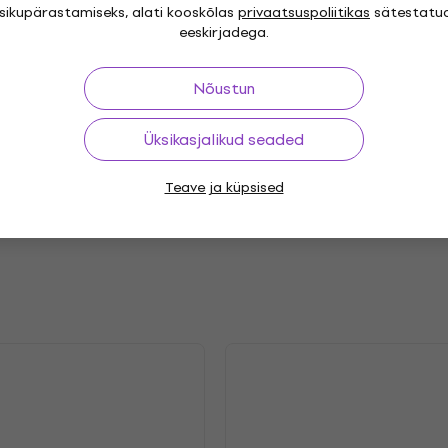
isikupärastamiseks, alati kooskõlas
privaatsuspoliitikas
sätestatu
eeskirjadega.
Nõustun
"
Genre
Rock
Rock & Roll
,
,
Release year
Üksikasjalikud seaded
.2025
Label
Teave ja küpsised