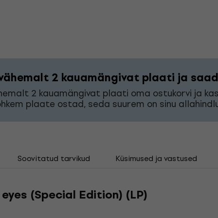
vähemalt 2 kauamängivat plaati ja saad 
hemalt 2 kauamängivat plaati oma ostukorvi ja k
hkem plaate ostad, seda suurem on sinu allahindlu
Soovitatud tarvikud
Küsimused ja vastused
eyes (Special Edition) (LP)