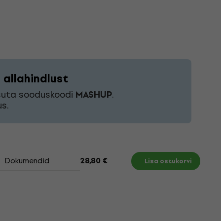
allahindlust
asuta sooduskoodi
MASHUP
.
s.
Dokumendid
28,80 €
Lisa ostukorvi