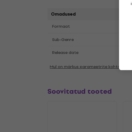
Omadused
LP
12
Formaat
,
Punk
Sub-Genre
Release date
03.10
Mul on märkus parameetrite kohta
Soovitatud tooted