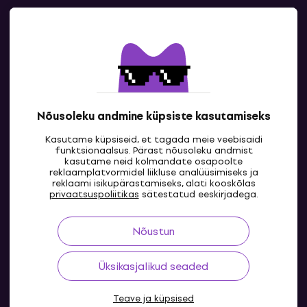
Kontakt
Kontaktandmed
Nõusoleku andmine küpsiste kasutamiseks
Kasutame küpsiseid, et tagada meie veebisaidi
funktsionaalsus. Pärast nõusoleku andmist
kasutame neid kolmandate osapoolte
reklaamplatvormidel liikluse analüüsimiseks ja
reklaami isikupärastamiseks, alati kooskõlas
EE
privaatsuspoliitikas
sätestatud eeskirjadega.
Nõustun
Üksikasjalikud seaded
Teave ja küpsised