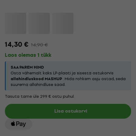
14,30 €
14,90 €
Laos olemas 1 tükk
SAA PAREM HIND
Osta vähemalt kaks LP-plaati ja sisesta ostukorvis
allahindluskood MASHUP
. Mida rohkem asju ostad, seda
suurema allahindluse saad.
Tasuta tarne üle 299 € ostu puhul.
Lisa ostukorvi