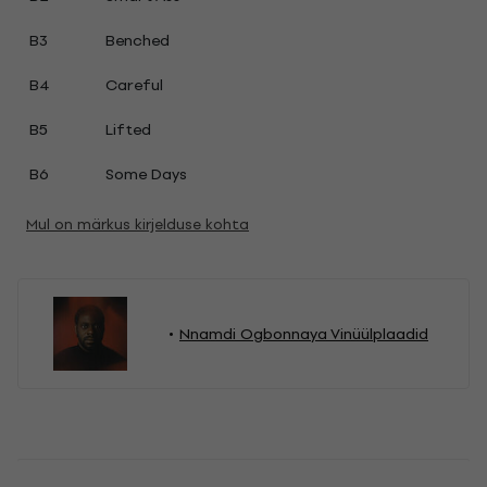
B3
Benched
B4
Careful
B5
Lifted
B6
Some Days
Mul on märkus kirjelduse kohta
Nnamdi Ogbonnaya Vinüülplaadid