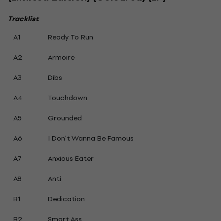
Tracklist
A1
Ready To Run
A2
Armoire
A3
Dibs
A4
Touchdown
A5
Grounded
A6
I Don't Wanna Be Famous
A7
Anxious Eater
A8
Anti
B1
Dedication
B2
Smart Ass