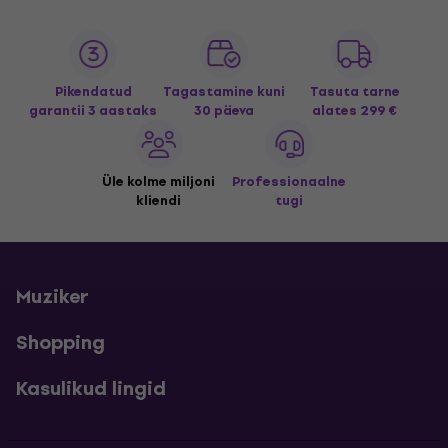
Pikendatud
Tagastamine kuni
Tasuta tarne
garantii 3 aastaks
30 päeva
alates 299 €
Üle kolme miljoni
Professionaalne
kliendi
tugi
Muziker
Shopping
Kasulikud lingid