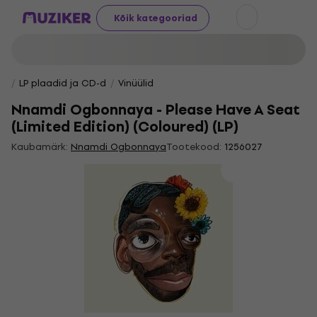
Kõik kategooriad
LP plaadid ja CD-d
Vinüülid
Nnamdi Ogbonnaya - Please Have A Seat
(Limited Edition) (Coloured) (LP)
Kaubamärk:
Nnamdi Ogbonnaya
Tootekood:
1256027