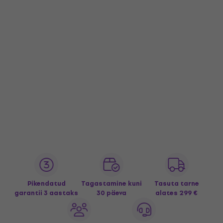
Pikendatud
Tagastamine kuni
Tasuta tarne
garantii 3 aastaks
30 päeva
alates 299 €