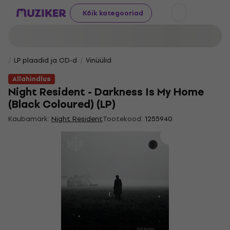
Kõik kategooriad
LP plaadid ja CD-d
Vinüülid
Allahindlus
Night Resident - Darkness Is My Home
(Black Coloured) (LP)
Kaubamärk:
Night Resident
Tootekood:
1255940