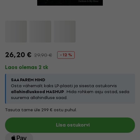
26,20 €
29,90 €
- 12 %
Laos olemas 2 tk
SAA PAREM HIND
Osta vähemalt kaks LP-plaati ja sisesta ostukorvis
allahindluskood MASHUP
. Mida rohkem asju ostad, seda
suurema allahindluse saad.
Tasuta tarne üle 299 € ostu puhul.
Lisa ostukorvi