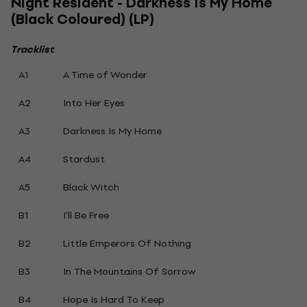
Night Resident - Darkness Is My Home
(Black Coloured) (LP)
Tracklist
A1
A Time of Wonder
A2
Into Her Eyes
A3
Darkness Is My Home
A4
Stardust
A5
Black Witch
B1
I'll Be Free
B2
Little Emperors Of Nothing
B3
In The Mountains Of Sorrow
B4
Hope Is Hard To Keep