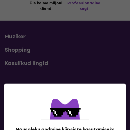
Üle kolme miljoni
Professionaalne
kliendi
tugi
Muziker
Shopping
Kasulikud lingid
Kontakt
Kontaktandmed
Nõusoleku andmine küpsiste kasutamiseks