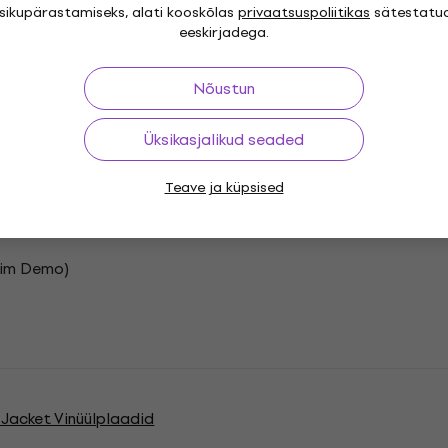
m Demo)
isikupärastamiseks, alati kooskõlas
privaatsuspoliitikas
sätestatu
eeskirjadega.
m Demo)
Nõustun
d Dance Version)
Üksikasjalikud seaded
 Demo)
Teave ja küpsised
Jim Demo)
Jacket Vinüülplaadid