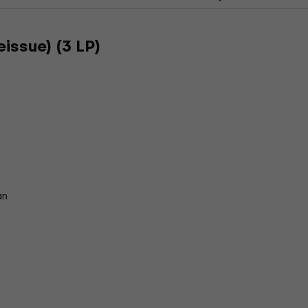
issue) (3 LP)
an