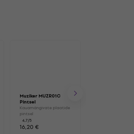
Muziker MUZR01C
Muziker MUZR01
Pintsel
Pintsel
Kauamängivate plaatide
Kauamängivate pl
pintsel
pintsel
4,7
/5
4,7
/5
16,20 €
13,40 €