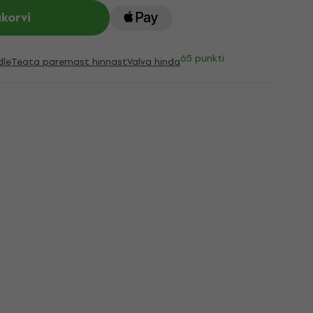
ukorvi
65 punkti
dle
Teata paremast hinnast
Valva hinda