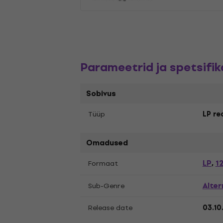
Parameetrid ja spetsifik
Sobivus
Tüüp
LP re
Omadused
LP
12
Formaat
,
Alter
Sub-Genre
Release date
03.10