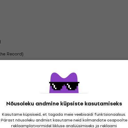
)
the Record)
 Demo)
Nõusoleku andmine küpsiste kasutamiseks
en)
Kasutame küpsiseid, et tagada meie veebisaidi funktsionaalsus.
tter
Pärast nõusoleku andmist kasutame neid kolmandate osapoolte
reklaamplatvormidel liikluse analüüsimiseks ja reklaami