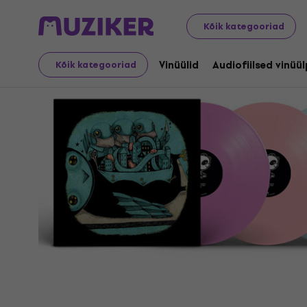
LP plaadid ja CD-d
Vinüülid
Kõik kategooriad
Vinüülid
Audiofiilsed vinüü
Kõik kategooriad