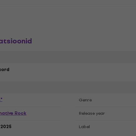
atsioonid
cord
"
Genre
native Rock
Release year
.2025
Label