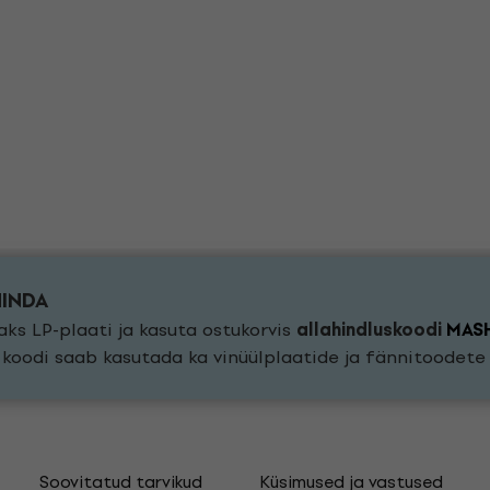
HINDA
ks LP-plaati ja kasuta ostukorvis
allahindluskoodi
MAS
a koodi saab kasutada ka vinüülplaatide ja fännitoodet
Soovitatud tarvikud
Küsimused ja vastused