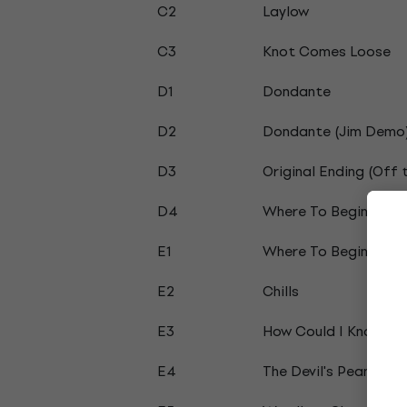
C2
Laylow
C3
Knot Comes Loose
D1
Dondante
D2
Dondante (Jim Demo
D3
Original Ending (Off 
D4
Where To Begin (Jim
E1
Where To Begin
E2
Chills
E3
How Could I Know (Ox
E4
The Devil's Peanut Bu