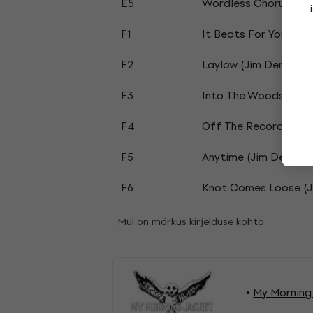
E5
Wordless Chorus (Ji
F1
It Beats For You (Ji
F2
Laylow (Jim Demo)
F3
Into The Woods (Ban
F4
Off The Record (Jim
F5
Anytime (Jim Demo)
F6
Knot Comes Loose (
Mul on märkus kirjelduse kohta
My Morning 