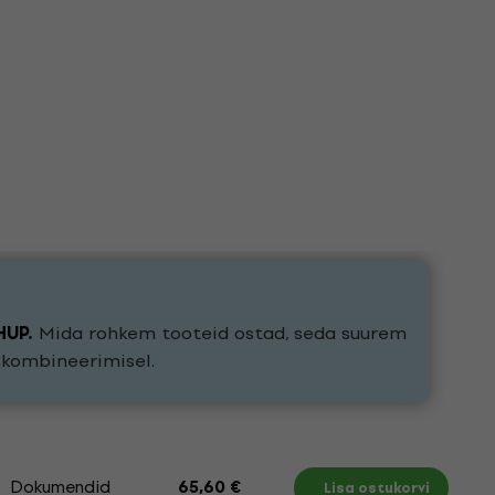
HUP
.
Mida rohkem tooteid ostad, seda suurem
e kombineerimisel.
Dokumendid
65,60 €
Lisa ostukorvi