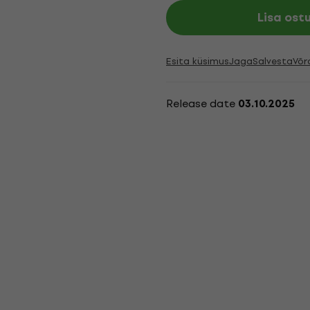
Lisa ost
Esita küsimus
Jaga
Salvesta
Võr
Release date
03.10.2025