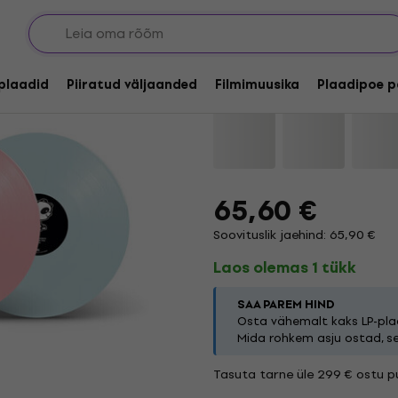
My Morning Jacket - Z
lplaadid
Piiratud väljaanded
Filmimuusika
Plaadipoe p
Kaubamärk:
My Morning Jacket
65,60 €
Soovituslik jaehind: 65,90 €
Laos olemas 1 tükk
SAA PAREM HIND
Osta vähemalt kaks LP-plaa
Mida rohkem asju ostad, s
Tasuta tarne üle 299 € ostu pu