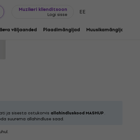
Kingijuhend
FAQ
Muziker Blogi
Muzikeri klienditsoon
EE
Logi sisse
 (Reissue) (3 LP)
äeva väljaanded
Plaadimängijad
Muusikamängijad
C
Tootekood:
1255321
ti ja sisesta ostukorvis
allahindluskood MASHUP
.
eda suurema allahindluse saad.
hul.