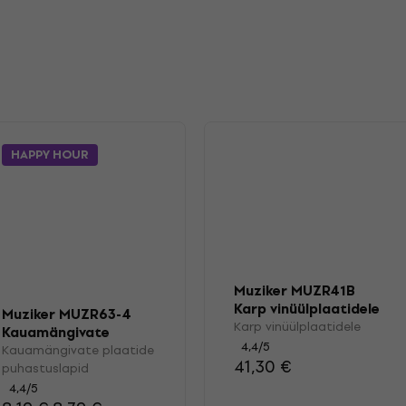
HAPPY HOUR
Muziker MUZR41B
Karp vinüülplaatidele
Muziker MUZR63-4
Karp vinüülplaatidele
Kauamängivate
4,4
/5
plaatide
Kauamängivate plaatide
41,30 €
puhastuslapid
puhastuslapid
4,4
/5