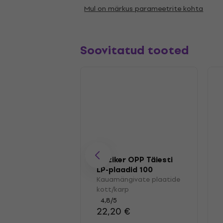
Mul on märkus parameetrite kohta
Soovitatud tooted
Muziker OPP Täiesti
LP-plaadid 100
Kauamängivate plaatide
kott/karp
4,8
/5
22,20 €