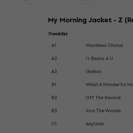
My Morning Jacket - Z (Re
Tracklist
A1
Wordless Chorus
A2
It Beats 4 U
A3
Gideon
B1
What A Wonderful M
B2
Off The Record
B3
Into The Woods
C1
Anytime