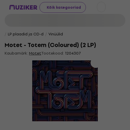
Kõik kategooriad
LP plaadid ja CD-d
Vinüülid
Motet - Totem (Coloured) (2 LP)
Kaubamärk:
Motet
Tootekood:
1204307