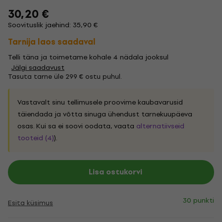
30,20 €
Soovituslik jaehind: 35,90 €
Tarnija laos saadaval
Telli täna ja toimetame kohale 4 nädala jooksul
Jälgi saadavust
Tasuta tarne üle 299 € ostu puhul.
Vastavalt sinu tellimusele proovime kaubavarusid
täiendada ja võtta sinuga ühendust tarnekuupäeva
osas. Kui sa ei soovi oodata, vaata
alternatiivseid
tooteid (4)
).
Lisa ostukorvi
30 punkti
Esita küsimus