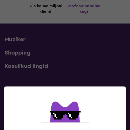
Üle kolme miljoni
Professionaalne
kliendi
tugi
Muziker
Shopping
Kasulikud lingid
Kontakt
Kontaktandmed