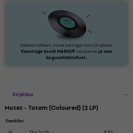
Säästa rohkem, ostes korraga mitu LP-plaati.
Kasutage koodi
MASHUP
ostukorvis
ja saa
kogusallahindlust.
Kirjeldus
Motet - Totem (Coloured) (2 LP)
Tracklist
A1
The Truth
5:02