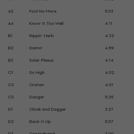
A2
Fool No More
5:03
A4
Know It Too Well
4:11
B1
Rippin’ Herb
4:32
B2
Damn!
4:59
B3
Solar Plexus
4:14
C1
So High
4:02
C2
Cretan
4:01
C3
Danger
5:25
D1
Cloak And Dagger
3:27
D2
Back It Up
5:07
D3
Contraband
3:29