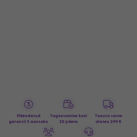
Pikendatud
Tagastamine kuni
Tasuta tarne
garantii 3 aastaks
30 päeva
alates 299 €