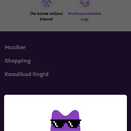
Üle kolme miljoni
Professionaalne
kliendi
tugi
Muziker
Shopping
Kasulikud lingid
Kontakt
Kontaktandmed