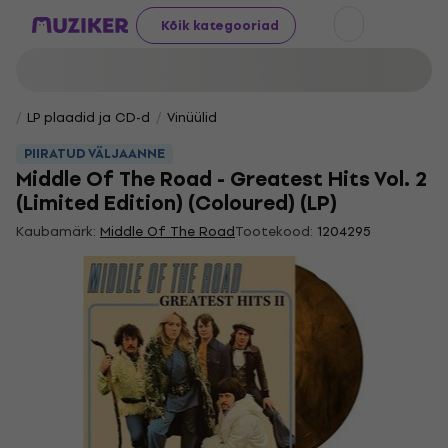
Kõik kategooriad
LP plaadid ja CD-d
Vinüülid
PIIRATUD VÄLJAANNE
Middle Of The Road - Greatest Hits Vol. 2
(Limited Edition) (Coloured) (LP)
Kaubamärk:
Middle Of The Road
Tootekood:
1204295