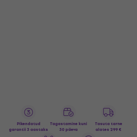
Pikendatud
Tagastamine kuni
Tasuta tarne
garantii 3 aastaks
30 päeva
alates 299 €