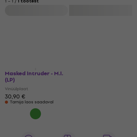
1 – 1 /
1 tootest
Filtreeri
Masked Intruder - M.I.
(LP)
Vinüülplaat
30,90 €
Tarnija laos saadaval