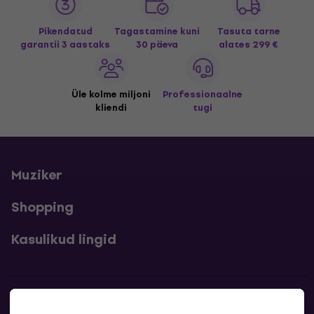
Pikendatud
Tagastamine kuni
Tasuta tarne
garantii 3 aastaks
30 päeva
alates 299 €
Üle kolme miljoni
Professionaalne
kliendi
tugi
Muziker
Shopping
Kasulikud lingid
Kontakt