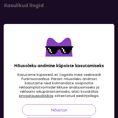
Kasulikud lingid
Kontakt
Kontaktandmed
Nõusoleku andmine küpsiste kasutamiseks
Kasutame küpsiseid, et tagada meie veebisaidi
funktsionaalsus. Pärast nõusoleku andmist
kasutame neid kolmandate osapoolte
reklaamplatvormidel liikluse analüüsimiseks ja
reklaami isikupärastamiseks, alati kooskõlas
EE
privaatsuspoliitikas
sätestatud eeskirjadega.
Nõustun