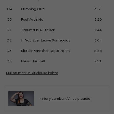
C4
Climbing Out
3:17
C5
Feel With Me
3:20
D1
Trauma Is A Stalker
1:44
D2
If You Ever Leave Somebody
3:04
D3
Sixteen/Another Rape Poem
5:45
D4
Bless This Hell
7:18
Mul on märkus kirjelduse kohta
Mary Lambert Vinüülplaadid