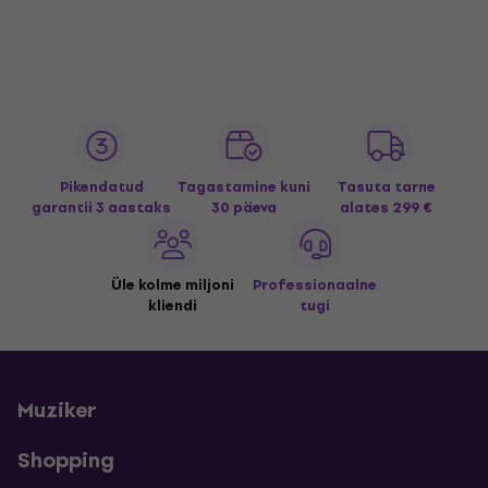
Pikendatud
Tagastamine kuni
Tasuta tarne
garantii 3 aastaks
30 päeva
alates 299 €
Üle kolme miljoni
Professionaalne
kliendi
tugi
Muziker
Shopping