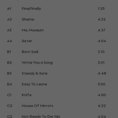
A1
Fine/Finally
1:25
A2
Shame
4:32
A3
Me, Museum
4:37
A4
Sister
4:04
B1
Born Sad
3:10
B2
Write You A Song
3:01
B3
Steady & Sure
4:48
B4
Easy To Leave
3:00
C1
Knife
4:00
C2
House Of Mirrors
4:22
C3
Not Ready To Die Yet
4:04