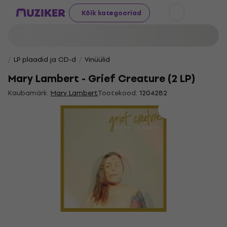
Kõik kategooriad
LP plaadid ja CD-d
Vinüülid
Mary Lambert - Grief Creature (2 LP)
Kaubamärk:
Mary Lambert
Tootekood:
1204282