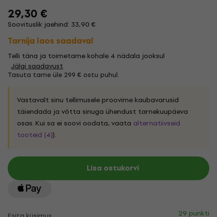
29,30 €
Soovituslik jaehind: 33,90 €
Tarnija laos saadaval
Telli täna ja toimetame kohale 4 nädala jooksul
Jälgi saadavust
Tasuta tarne üle 299 € ostu puhul.
Vastavalt sinu tellimusele proovime kaubavarusid
täiendada ja võtta sinuga ühendust tarnekuupäeva
osas. Kui sa ei soovi oodata, vaata
alternatiivseid
tooteid (4)
).
Lisa ostukorvi
29 punkti
Esita küsimus