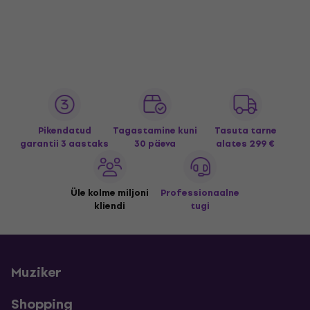
Pikendatud
Tagastamine kuni
Tasuta tarne
garantii 3 aastaks
30 päeva
alates 299 €
Üle kolme miljoni
Professionaalne
kliendi
tugi
Muziker
Shopping