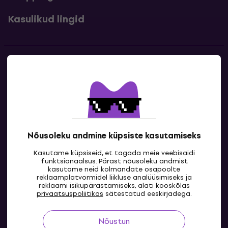
Kasulikud lingid
Kontakt
Kontaktandmed
Nõusoleku andmine küpsiste kasutamiseks
Kasutame küpsiseid, et tagada meie veebisaidi
funktsionaalsus. Pärast nõusoleku andmist
kasutame neid kolmandate osapoolte
reklaamplatvormidel liikluse analüüsimiseks ja
reklaami isikupärastamiseks, alati kooskõlas
EE
privaatsuspoliitikas
sätestatud eeskirjadega.
Nõustun