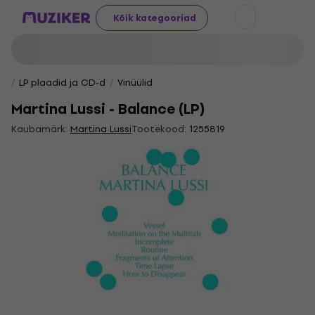
Kõik kategooriad
LP plaadid ja CD-d
Vinüülid
Martina Lussi - Balance (LP)
Kaubamärk:
Martina Lussi
Tootekood:
1255819