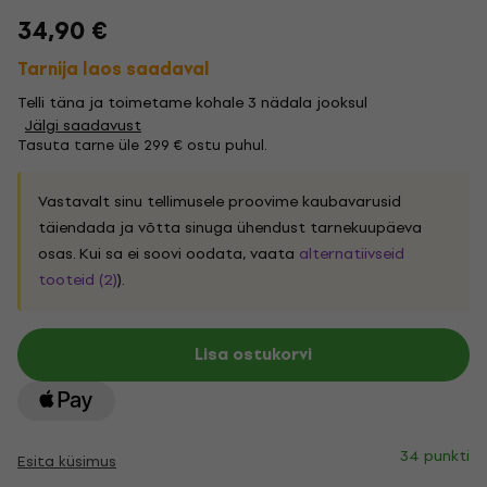
34,90 €
Tarnija laos saadaval
Telli täna ja toimetame kohale 3 nädala jooksul
Jälgi saadavust
Tasuta tarne üle 299 € ostu puhul.
Vastavalt sinu tellimusele proovime kaubavarusid
täiendada ja võtta sinuga ühendust tarnekuupäeva
osas. Kui sa ei soovi oodata, vaata
alternatiivseid
tooteid (2)
).
Lisa ostukorvi
34 punkti
Esita küsimus