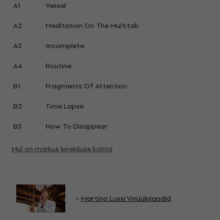
A1
Vessel
A2
Meditation On The Multitab
A3
Incomplete
A4
Routine
B1
Fragments Of Attention
B2
Time Lapse
B3
How To Disappear
Mul on märkus kirjelduse kohta
Martina Lussi Vinüülplaadid