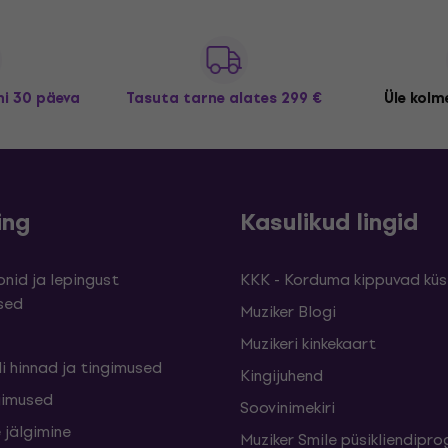
i 30 päeva
Tasuta tarne
alates 299 €
Üle kolme
ing
Kasulikud lingid
nid ja lepingust
KKK - Korduma kippuvad kü
sed
Muziker Blogi
Muzikeri kinkekaart
i hinnad ja tingimused
Kingijuhend
gimused
Soovinimekiri
 jälgimine
Muziker Smile püsikliendip