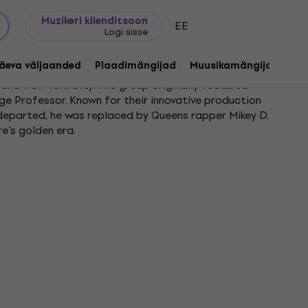
Kingijuhend
FAQ
Muziker Blogi
Muzikeri klienditsoon
EE
Logi sisse
äeva väljaanded
Plaadimängijad
Muusikamängijad
C
and New York City. The group originally featured
ge Professor. Known for their innovative production
r departed, he was replaced by Queens rapper Mikey D.
e’s golden era.