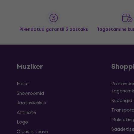
Pikendatud garantii 3 aastaks
Tagastamine kun
Muziker
Shopp
Meist
Pretensioo
taganemi
Showroomid
Kupongid
Jaotuskeskus
Transpord
Affiliate
Maksetin
Logo
Saadetise
Õiguslik teave