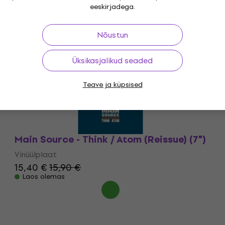
eeskirjadega.
Nõustun
Üksikasjalikud seaded
Teave ja küpsised
Main Source - Think / Atom (Reissue) (7")
Vinüülplaat
15,40 €
15,90 €
Laos olemas