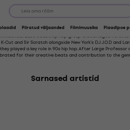
ce
lplaadid
Piiratud väljaanded
Filmimuusika
Plaadipoe p
 influential East Coast hip hop group that bridged Toronto 
K-Cut and Sir Scratch alongside New York’s DJ J.O.D and Lar
 they played a key role in 90s hip hop. After Large Professo
brated for their creative beats and contribution to the genr
Sarnased artistid