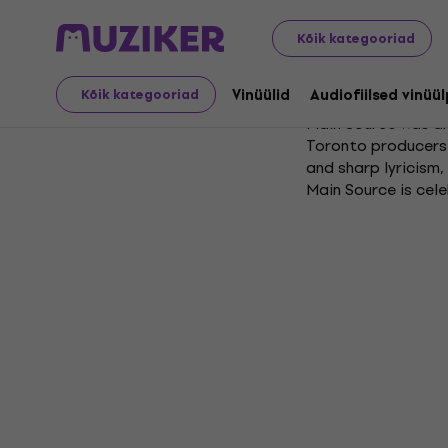
Kõik kategooriad
Main Sour
Vinüülid
Audiofiilsed vinüü
Kõik kategooriad
Main Source was an
Toronto producers 
and sharp lyricism,
Main Source is cele