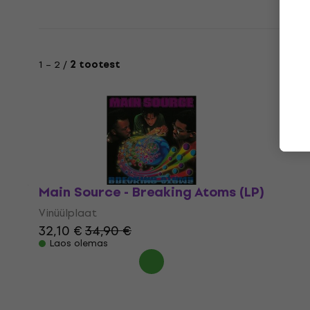
1 – 2 /
2 tootest
Main Source - Breaking Atoms (LP)
Vinüülplaat
32,10 €
34,90 €
Laos olemas