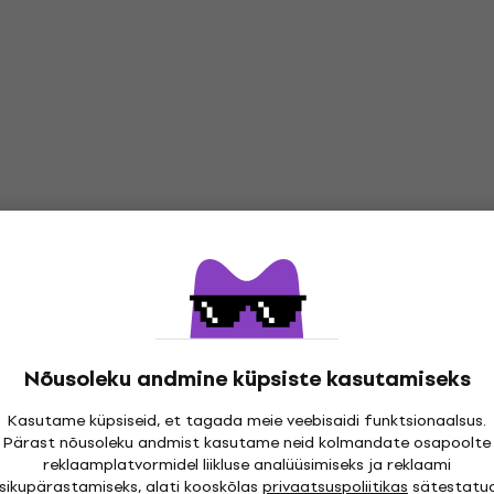
Nõusoleku andmine küpsiste kasutamiseks
Kasutame küpsiseid, et tagada meie veebisaidi funktsionaalsus.
Pärast nõusoleku andmist kasutame neid kolmandate osapoolte
reklaamplatvormidel liikluse analüüsimiseks ja reklaami
isikupärastamiseks, alati kooskõlas
privaatsuspoliitikas
sätestatu