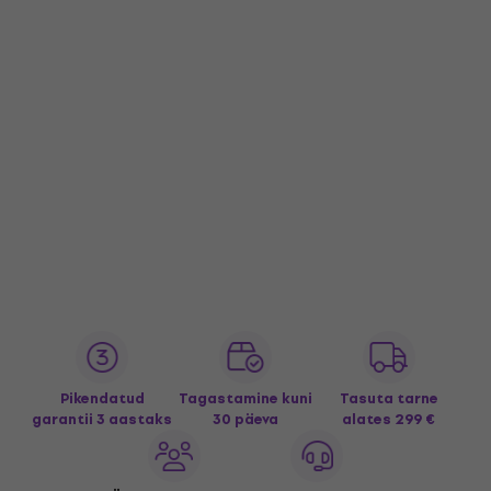
Pikendatud
Tagastamine kuni
Tasuta tarne
garantii 3 aastaks
30 päeva
alates 299 €