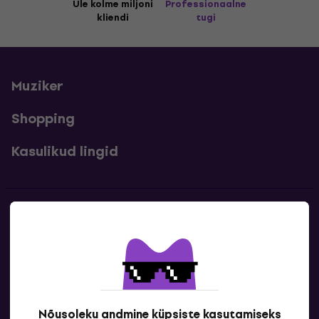
Üle kolme miljoni
Professionaalne
kliendi
tugi
Muziker
Shopping
Kasulikud lingid
Kontakt
Kontaktandmed
Nõusoleku andmine küpsiste kasutamiseks