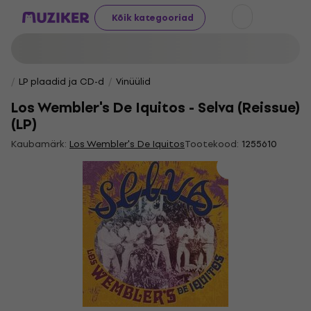
Kõik kategooriad
LP plaadid ja CD-d
Vinüülid
Los Wembler's De Iquitos - Selva (Reissue)
(LP)
Kaubamärk:
Los Wembler's De Iquitos
Tootekood:
1255610