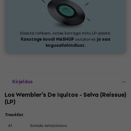
Säästa rohkem, ostes korraga mitu LP-plaati.
Kasutage koodi
MASHUP
ostukorvis
ja saa
kogusallahindlust.
Kirjeldus
Los Wembler's De Iquitos - Selva (Reissue)
(LP)
Tracklist
A1
Sonido Amazónico