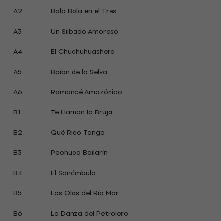
A2
Bola Bola en el Tres
A3
Un Silbado Amoroso
A4
El Chuchuhuashero
A5
Baíon de la Selva
A6
Romancé Amazónico
B1
Te Llaman la Bruja
B2
Qué Rico Tanga
B3
Pachuco Bailarín
B4
El Sonámbulo
B5
Las Olas del Río Mar
B6
La Danza del Petrolero