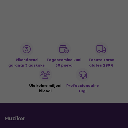
Pikendatud
Tagastamine kuni
Tasuta tarne
garantii 3 aastaks
30 päeva
alates 299 €
Üle kolme miljoni
Professionaalne
kliendi
tugi
Muziker