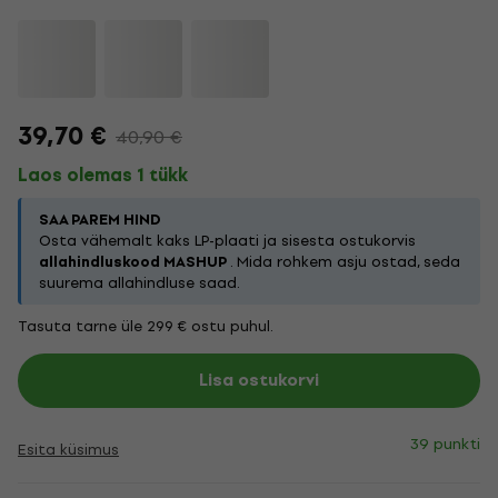
39,70 €
40,90 €
Laos olemas 1 tükk
SAA PAREM HIND
Osta vähemalt kaks LP-plaati ja sisesta ostukorvis
allahindluskood MASHUP
. Mida rohkem asju ostad, seda
suurema allahindluse saad.
Tasuta tarne üle 299 € ostu puhul.
Lisa ostukorvi
39 punkti
Esita küsimus