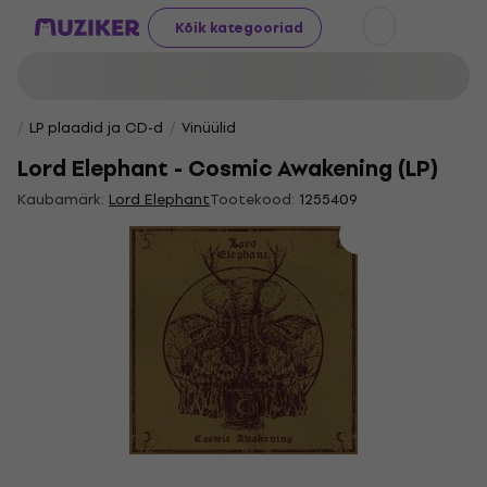
Kõik kategooriad
LP plaadid ja CD-d
Vinüülid
Lord Elephant - Cosmic Awakening (LP)
Kaubamärk:
Lord Elephant
Tootekood:
1255409