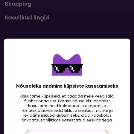
Shopping
Kasulikud lingid
Kontakt
Kontaktandmed
Nõusoleku andmine küpsiste kasutamiseks
Kasutame küpsiseid, et tagada meie veebisaidi
funktsionaalsus. Pärast nõusoleku andmist
kasutame neid kolmandate osapoolte
reklaamplatvormidel liikluse analüüsimiseks ja
reklaami isikupärastamiseks, alati kooskõlas
EE
privaatsuspoliitikas
sätestatud eeskirjadega.