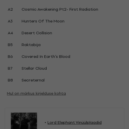
A2
Cosmic Awakening Pt2- First Radiation
A3
Hunters Of The Moon
A4
Desert Collision
B5
Raktabija
B6
Covered In Earth’s Blood
B7
Stellar Cloud
B8
Secreternal
Mul on märkus kirjelduse kohta
Lord Elephant Vinüülplaadid