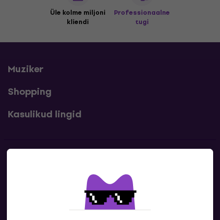
Üle kolme miljoni
Professionaalne
kliendi
tugi
Muziker
Shopping
Kasulikud lingid
Kontakt
Kontaktandmed