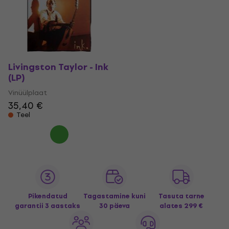
Livingston Taylor - Ink
(LP)
Vinüülplaat
35,40 €
Teel
Pikendatud
Tagastamine kuni
Tasuta tarne
garantii 3 aastaks
30 päeva
alates 299 €