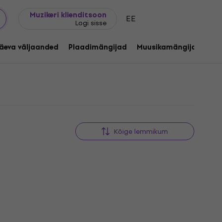
Kingijuhend
FAQ
Muziker Blogi
Muzikeri klienditsoon
EE
Logi sisse
äeva väljaanded
Plaadimängijad
Muusikamängijad
C
Kõige lemmikum