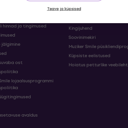
nid ja lepingust
KKK - Korduma kippuvad kü
sed
Teave ja küpsised
Muziker Blogi
Muzikeri kinkekaart
i hinnad ja tingimused
Kingijuhend
gimused
Soovinimekiri
 jälgimine
Muziker Smile püsikliendip
sed
Küpsiste eelistused
suvaba ost
Hoiatus petturlike veebileh
poliitika
mile lojaalsusprogrammi
poliitika
üügitingimused
setavuse avaldus