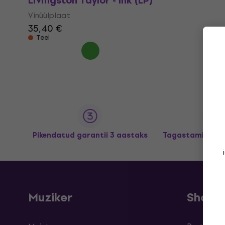
Livingston Taylor - Ink (LP)
Vinüülplaat
35,40 €
Teel
Pikendatud garantii 3 aastaks
Tagastamine kun
Muziker
Shopp