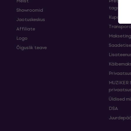
Meist
Pretensioo
taganemi
Showroomid
Kupongid
Jaotuskeskus
Transpord
Affiliate
Maksetin
Logo
Saadetise
Õiguslik teave
Lisateenu
Käibemak
Privaatsus
MUZIKER S
privaatsus
Üldised m
DSA
Juurdepää