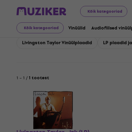
Livingston Taylor
Kõik kategooriad
Vinüülid
Audiofiilsed vinüü
Kõik kategooriad
Livingston Taylor Vinüülplaadid
LP plaadid ja
1 – 1 /
1 tootest