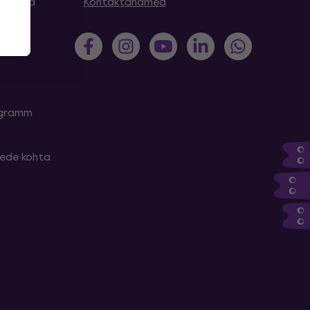
simused
Kontaktandmed
rogramm
tede kohta