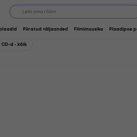
lplaadid
Piiratud väljaanded
Filmimuusika
Plaadipoe p
 CD-d - kõik