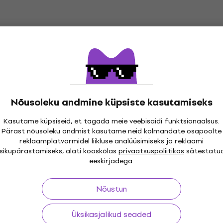
Nõusoleku andmine küpsiste kasutamiseks
Kasutame küpsiseid, et tagada meie veebisaidi funktsionaalsus.
Pärast nõusoleku andmist kasutame neid kolmandate osapoolte
i 30 päeva
Tasuta tarne
alates 299 €
Üle kolme
reklaamplatvormidel liikluse analüüsimiseks ja reklaami
isikupärastamiseks, alati kooskõlas
privaatsuspoliitikas
sätestatu
eeskirjadega.
Nõustun
ing
Kasulikud lingid
Üksikasjalikud seaded