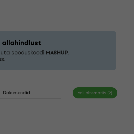
allahindlust
asuta sooduskoodi
MASHUP
.
s.
Dokumendid
Vali alternatiiv (2)