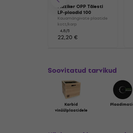
Muziker OPP Täiesti
LP-plaadid 100
Kauamängivate plaatide
kott/karp
4,8
/5
22,20 €
Soovitatud tarvikud
Karbid
Plaadimati
vinüülplaatidele