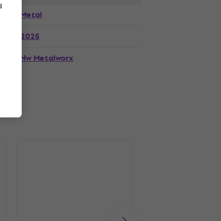
d
Metal
2025
Nw Metalworx