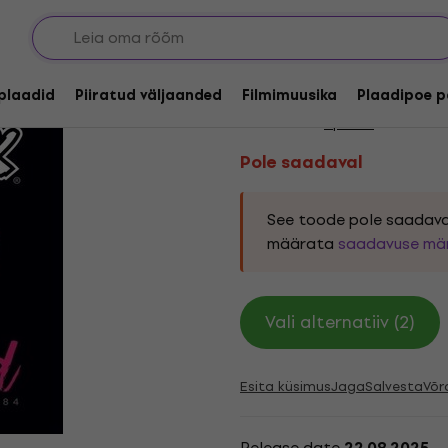
Pole saadaval
Lipstick - Daily Grin
lplaadid
Piiratud väljaanded
Filmimuusika
Plaadipoe p
Kaubamärk:
Lipstick
Tootekood
Pole saadaval
See toode pole saadava
määrata
saadavuse mä
Vali alternatiiv (2)
Esita küsimus
Jaga
Salvesta
Võr
Release date