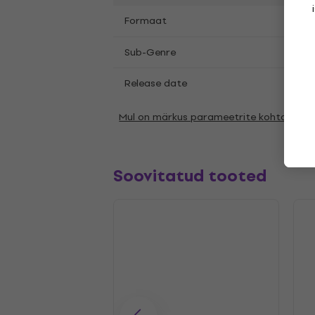
LP
12
Formaat
,
Glam
Sub-Genre
Release date
22.0
Mul on märkus parameetrite kohta
Soovitatud tooted