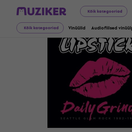
LP plaadid ja CD-d
Vinüülid
Kõik kategooriad
Vinüülid
Audiofiilsed vinüü
Kõik kategooriad