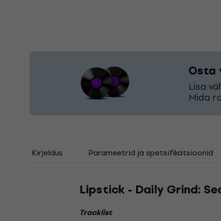
Osta 
Lisa vä
Mida ro
Kirjeldus
Parameetrid ja spetsifikatsioonid
Lipstick - Daily Grind: S
Tracklist