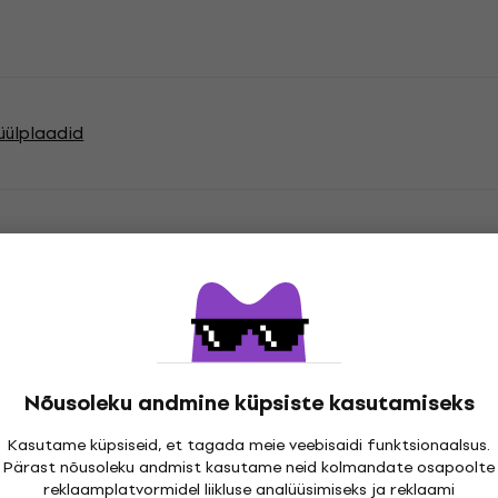
nüülplaadid
atsioonid
Nõusoleku andmine küpsiste kasutamiseks
cord
Kasutame küpsiseid, et tagada meie veebisaidi funktsionaalsus.
Pärast nõusoleku andmist kasutame neid kolmandate osapoolte
reklaamplatvormidel liikluse analüüsimiseks ja reklaami