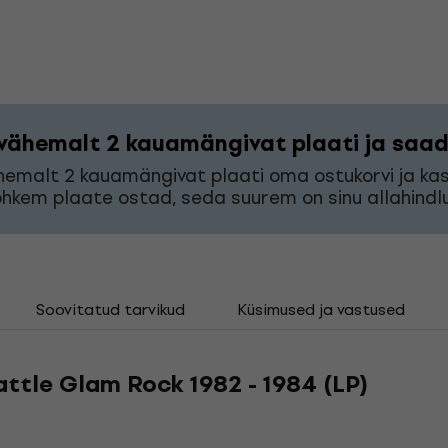
vähemalt 2 kauamängivat plaati ja saad 
hemalt 2 kauamängivat plaati oma ostukorvi ja k
hkem plaate ostad, seda suurem on sinu allahindlu
Soovitatud tarvikud
Küsimused ja vastused
eattle Glam Rock 1982 - 1984 (LP)