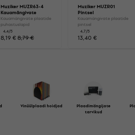
Muziker MUZR63-4
Muziker MUZR01
Kauamängivate
Pintsel
plaatide
Kauamängivate plaatide
Kauamängivate plaatide
puhastuslapid
puhastuslapid
pintsel
4,4
/5
4,7
/5
8,19 €
8,79 €
13,40 €
d
Vinüülplaadi hoidjad
Plaadimängijate
Pl
tarvikud