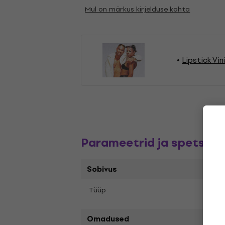
Mul on märkus kirjelduse kohta
Lipstick Vi
Parameetrid ja spetsifik
Sobivus
Tüüp
LP re
Omadused