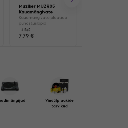
Muziker MUZR05
Muziker MUZR41
Kauamängivate
Karp vinüülplaat
plaatide
Kauamängivate plaatide
Karp vinüülplaatid
puhastuslapid
puhastuslapid
4,4
/5
41,30 €
4,8
/5
7,79 €
aadimängijad
Vinüülplaatide
tarvikud