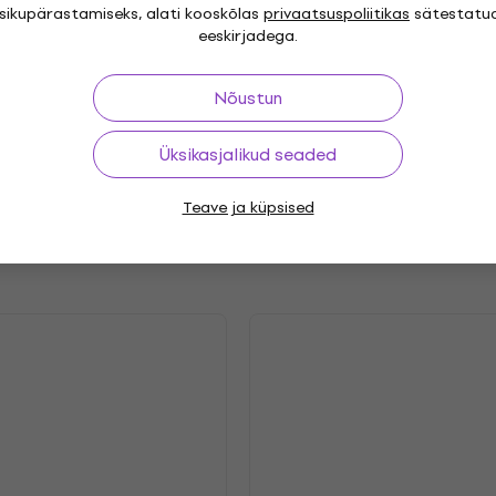
isikupärastamiseks, alati kooskõlas
privaatsuspoliitikas
sätestatu
"
Genre
eeskirjadega.
Hard Rock
Heavy Metal
,
,
Release year
Nõustun
8.2025
Label
Üksikasjalikud seaded
Teave ja küpsised