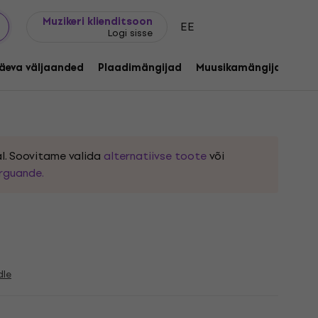
Kingijuhend
FAQ
Muziker Blogi
Muzikeri klienditsoon
EE
Logi sisse
d: Seattle Glam Rock 1982 - 1984 (LP)
äeva väljaanded
Plaadimängijad
Muusikamängijad
C
:
1255001
l. Soovitame valida
alternatiivse toote
või
rguande.
dle