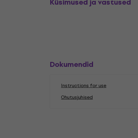
Küsimused ja vastused
Dokumendid
Instructions for use
Ohutusjuhised