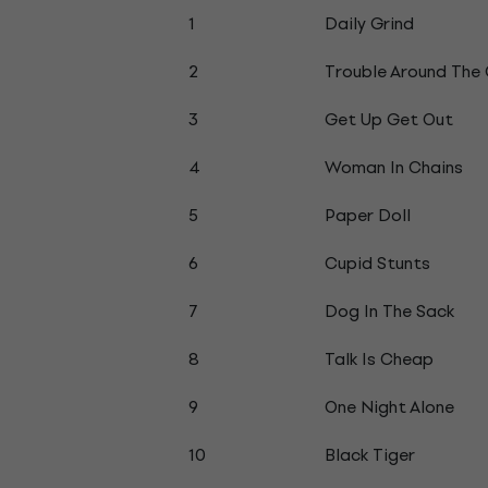
1
Daily Grind
2
Trouble Around The
3
Get Up Get Out
4
Woman In Chains
5
Paper Doll
6
Cupid Stunts
7
Dog In The Sack
8
Talk Is Cheap
9
One Night Alone
10
Black Tiger