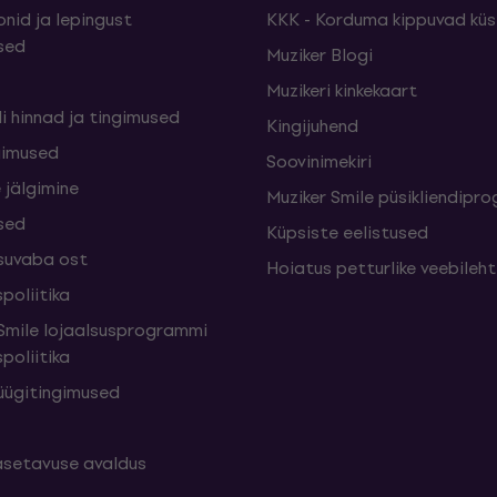
nid ja lepingust
KKK - Korduma kippuvad kü
sed
Muziker Blogi
Muzikeri kinkekaart
i hinnad ja tingimused
Kingijuhend
gimused
Soovinimekiri
 jälgimine
Muziker Smile püsikliendip
sed
Küpsiste eelistused
suvaba ost
Hoiatus petturlike veebileh
poliitika
mile lojaalsusprogrammi
poliitika
üügitingimused
setavuse avaldus