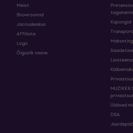
Meist
Pretensioo
taganemi
Showroomid
Kupongid
Jaotuskeskus
Transpord
Affiliate
Maksetin
Logo
Saadetise
Õiguslik teave
Lisateenu
Käibemak
Privaatsus
MUZIKER S
privaatsus
Üldised m
DSA
Juurdepää