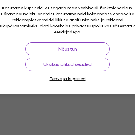
Kasutame küpsiseid, et tagada meie veebisaidi funktsionaalsus.
Pärast nõusoleku andmist kasutame neid kolmandate osapoolte
reklaamplatvormidel liikluse analüüsimiseks ja reklaami
isikupärastamiseks, alati kooskõlas
privaatsuspoliitikas
sätestatu
eeskirjadega.
Nõustun
Üksikasjalikud seaded
Teave ja küpsised