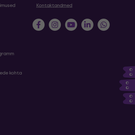
simused
Kontaktandmed
rogramm
tede kohta