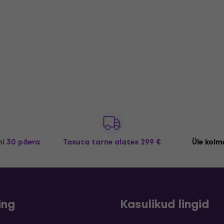
i 30 päeva
Tasuta tarne
alates 299 €
Üle kolme
ing
Kasulikud lingid