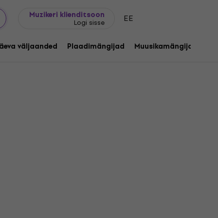
Kingijuhend
FAQ
Muziker Blogi
Muzikeri klienditsoon
EE
Logi sisse
äeva väljaanded
Plaadimängijad
Muusikamängijad
C