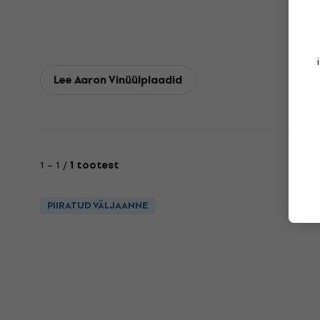
Lee Aaron Vinüülplaadid
1 – 1 /
1 tootest
PIIRATUD VÄLJAANNE