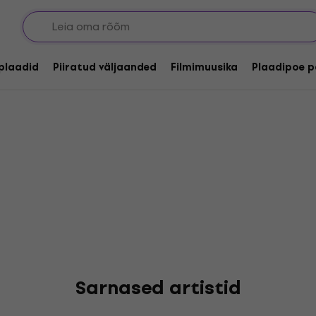
lplaadid
Piiratud väljaanded
Filmimuusika
Plaadipoe p
Sarnased artistid