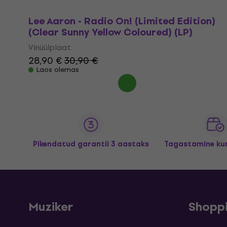
Lee Aaron - Radio On! (Limited Edition)
(Clear Sunny Yellow Coloured) (LP)
Vinüülplaat
28,90 €
30,90 €
Laos olemas
Pikendatud garantii 3 aastaks
Tagastamine kun
Muziker
Shopp