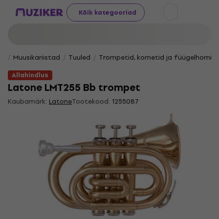
Kõik kategooriad
Muusikariistad
Tuuled
Trompetid, kornetid ja füügelhornid
Allahindlus
Latone LMT255 Bb trompet
Kaubamärk:
Latone
Tootekood:
1255087