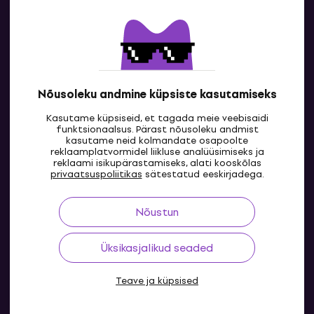
Kontakt
Kontaktandmed
Nõusoleku andmine küpsiste kasutamiseks
Kasutame küpsiseid, et tagada meie veebisaidi
funktsionaalsus. Pärast nõusoleku andmist
kasutame neid kolmandate osapoolte
reklaamplatvormidel liikluse analüüsimiseks ja
reklaami isikupärastamiseks, alati kooskõlas
EE
privaatsuspoliitikas
sätestatud eeskirjadega.
Nõustun
Üksikasjalikud seaded
Teave ja küpsised
© 2004-2026 MUZIKER a.s.