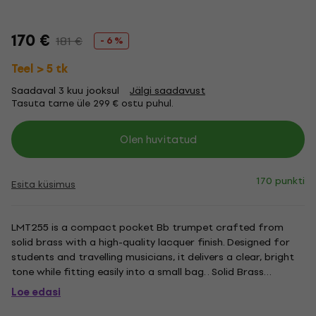
170 €
181 €
- 6 %
Teel > 5 tk
Saadaval 3 kuu jooksul
Jälgi saadavust
Tasuta tarne üle 299 € ostu puhul.
Olen huvitatud
170 punkti
Esita küsimus
LMT255 is a compact pocket Bb trumpet crafted from
solid brass with a high-quality lacquer finish. Designed for
students and travelling musicians, it delivers a clear, bright
tone while fitting easily into a small bag. . Solid Brass
Construction. The body is forged from solid brass with a
Loe edasi
smooth, flawless lacquer coating that provides both...