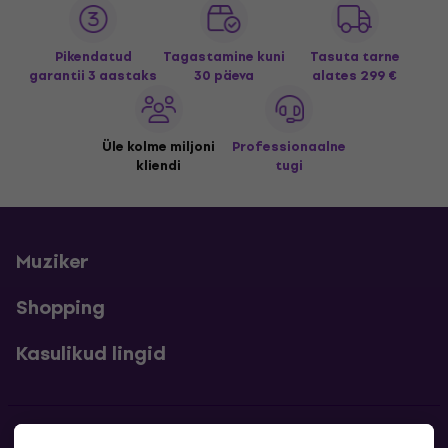
Pikendatud
Tagastamine kuni
Tasuta tarne
garantii 3 aastaks
30 päeva
alates 299 €
Üle kolme miljoni
Professionaalne
kliendi
tugi
Muziker
Shopping
Kasulikud lingid