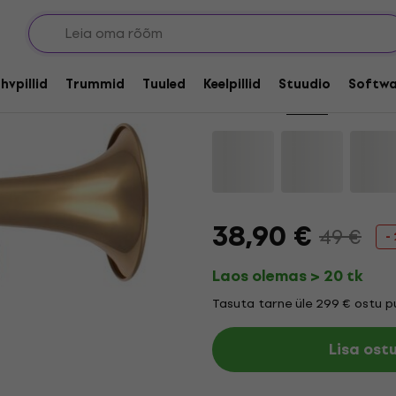
Allahindlus
Latone LB250G Jahi
hvpillid
Trummid
Tuuled
Keelpillid
Stuudio
Softwa
Kaubamärk:
Latone
Tootekood
38,90 €
49 €
-
Laos olemas > 20 tk
Tasuta tarne üle 299 € ostu pu
Lisa ost