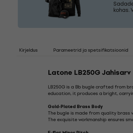
Sadade 
kohas. 
Kirjeldus
Parameetrid ja spetsifikatsioonid
Latone LB250G Jahisarv
LB250G is a Bb bugle crafted from bra
education, it produces a bright, carr
Gold-Plated Brass Body
The bugle is made from quality brass w
The exquisite workmanship ensures smo
E-flat Minor Pitch