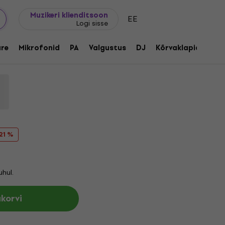
Kingijuhend
FAQ
Muziker Blogi
Muzikeri klienditsoon
EE
Logi sisse
sarv
re
Mikrofonid
PA
Valgustus
DJ
Kõrvaklapid
Aud
:
1255089
 21 %
hul.
ukorvi