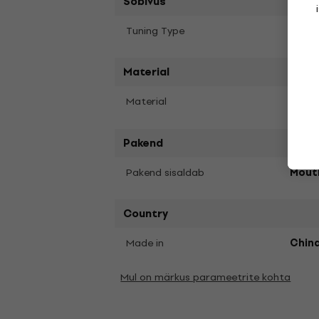
Sobivus
Eb Mi
Tuning Type
Material
Bras
Material
Pakend
Pakend sisaldab
Mout
Country
Made in
Chin
Mul on märkus parameetrite kohta