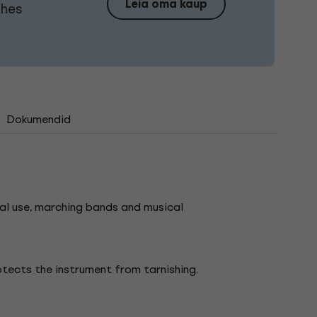
Leia oma kaup
ühes
Dokumendid
al use, marching bands and musical
otects the instrument from tarnishing.