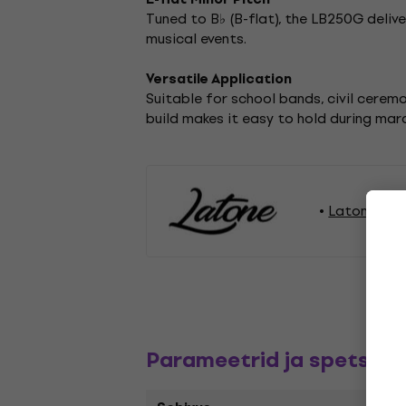
Tuned to B♭ (B-flat), the LB250G deliv
musical events.
Versatile Application
Suitable for school bands, civil cerem
build makes it easy to hold during mar
Latone Tuu
Parameetrid ja spetsifik