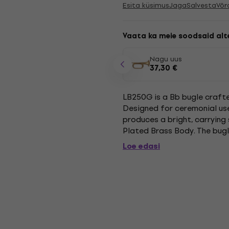
Esita küsimus
Jaga
Salvesta
Võr
Vaata ka meie soodsaid alte
Nagu uus
37,30 €
LB250G is a Bb bugle crafte
Designed for ceremonial use
produces a bright, carrying
Plated Brass Body. The bugl
finish that adds visual disti
Loe edasi