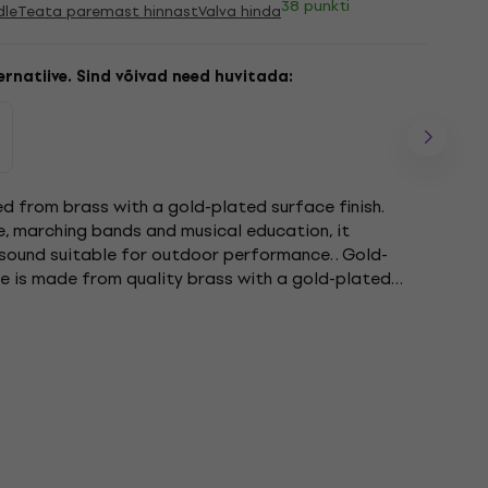
38 punkti
dle
Teata paremast hinnast
Valva hinda
rnatiive. Sind võivad need huvitada:
d from brass with a gold-plated surface finish.
, marching bands and musical education, it
 sound suitable for outdoor performance. . Gold-
e is made from quality brass with a gold-plated
nction and protects the...