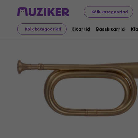
Muusikariistad
Tuuled
Jahisarved
Kõik kategooriad
Kitarrid
Basskitarrid
Kla
Kõik kategooriad