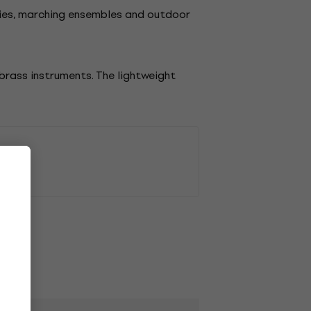
onies, marching ensembles and outdoor
brass instruments. The lightweight