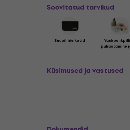
Soovitatud tarvikud
Suupillide kotid
Vaskpuhkpill
puhastamine ja
Küsimused ja vastused
Dokumendid