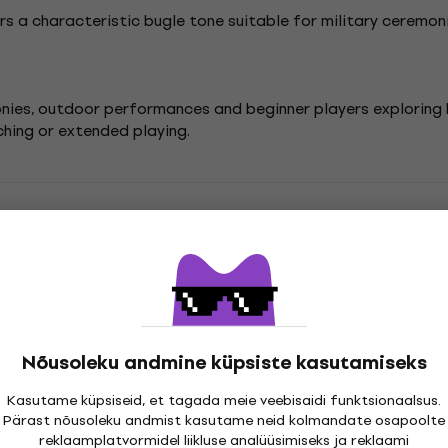
ers a characteristic bugle tone suitable for military cerem
onies, outdoor performances and beginner players exploring 
ching or extended playing.
led
Latone Jahisarved
Nõusoleku andmine küpsiste kasutamiseks
atsioonid
Kasutame küpsiseid, et tagada meie veebisaidi funktsionaalsus.
Pärast nõusoleku andmist kasutame neid kolmandate osapoolte
reklaamplatvormidel liikluse analüüsimiseks ja reklaami