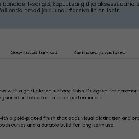
bändide T-särgid, kapuutsärgid ja aksessuaarid 
Vali enda omad ja suundu festivalile stiilselt.
Soovitatud tarvikud
Küsimused ja vastused
ss with a gold-plated surface finish. Designed for ceremoni
ying sound suitable for outdoor performance.
ith a gold-plated finish that adds visual distinction and pr
oth curves and a durable build for long-term use.