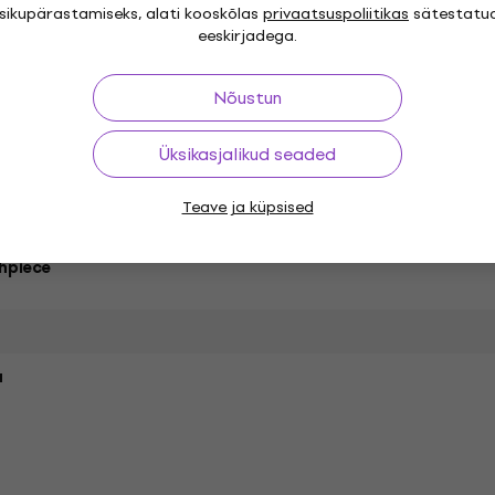
isikupärastamiseks, alati kooskõlas
privaatsuspoliitikas
sätestatu
eeskirjadega.
nor
Nõustun
Üksikasjalikud seaded
s
Finish
Teave ja küpsised
hpiece
a