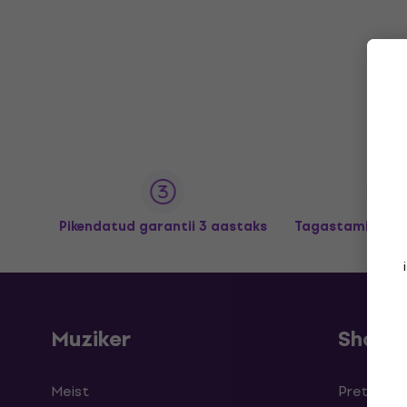
Pikendatud garantii 3 aastaks
Tagastamine kun
Muziker
Shopp
Meist
Pretensioo