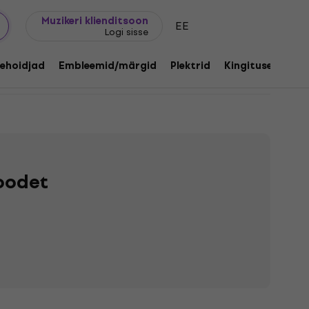
Kingijuhend
FAQ
Muziker Blogi
Muzikeri klienditsoon
EE
Logi sisse
ehoidjad
Embleemid/märgid
Plektrid
Kingitused
Mu
toodet