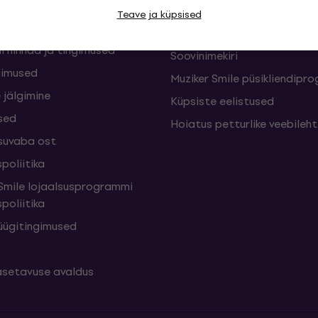
sed
Muziker Blogi
Teave ja küpsised
Muzikeri kinkekaart
i hinnad ja tingimused
Soovinimekiri
gimused
Muziker Smile püsikliendip
 jälgimine
Küpsiste eelistused
sed
Hoiatus petturlike veebileh
suvaba ost
poliitika
mile lojaalsusprogrammi
poliitika
üügitingimused
setavuse avaldus