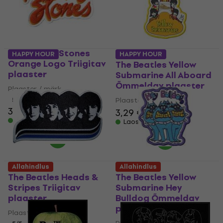
The Rolling Stones
HAPPY HOUR
HAPPY HOUR
Orange Logo Triigitav
The Beatles Yellow
plaaster
Submarine All Aboard
Õmmeldav plaaster
Plaaster / märk
5
/5
Plaaster / märk
3,09 €
3,19 €
3,29 €
3,39 €
Laos olemas
Laos olemas
Allahindlus
Allahindlus
The Beatles Heads &
The Beatles Yellow
Stripes Triigitav
Submarine Hey
plaaster
Bulldog Õmmeldav
plaaster
Plaaster / märk