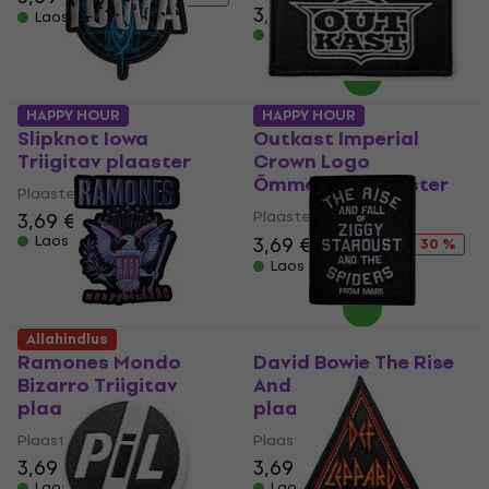
3,69 €
3,79 €
Laos olemas
Laos olemas
HAPPY HOUR
HAPPY HOUR
Slipknot Iowa
Outkast Imperial
Triigitav plaaster
Crown Logo
Õmmeldav plaaster
Plaaster / märk
Plaaster / märk
3,69 €
3,89 €
Laos olemas
3,69 €
5,29 €
- 30 %
Laos olemas
Allahindlus
Ramones Mondo
David Bowie The Rise
Bizarro Triigitav
And Fall Triigitav
plaaster
plaaster
Plaaster / märk
Plaaster / märk
3,69 €
3,79 €
3,69 €
3,79 €
Laos olemas
Laos olemas