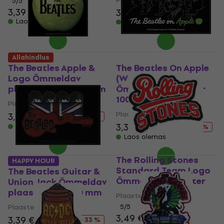
Plaaster / märk
5
/5
3,39 €
3,49 €
3,39 €
3,49 €
Laos olemas
Laos olemas
Allahindlus
The Beatles Apple &
The Beatles On Apple
Logo Õmmeldav
(White on Black)
plaaster 100 x 100 mm
Õmmeldav plaaster
100 x 50 mm
Plaaster / märk
Plaaster / märk
3,39 €
5,09 €
- 33 %
3,39 €
5,09 €
Laos olemas
- 33 %
Laos olemas
The Rolling Stones
HAPPY HOUR
Standard Team Logo
The Beatles Guitar &
Õmmeldav plaaster
Union Jack Õmmeldav
plaaster 100 x 50 mm
Plaaster / märk
Plaaster / märk
5
/5
3,49 €
3,39 €
5,09 €
- 33 %