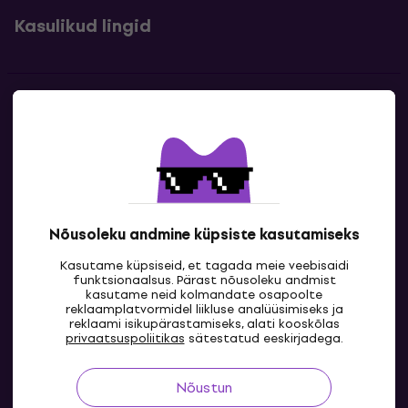
Kasulikud lingid
Kontakt
Kontaktandmed
Nõusoleku andmine küpsiste kasutamiseks
Kasutame küpsiseid, et tagada meie veebisaidi
funktsionaalsus. Pärast nõusoleku andmist
kasutame neid kolmandate osapoolte
reklaamplatvormidel liikluse analüüsimiseks ja
reklaami isikupärastamiseks, alati kooskõlas
EE
privaatsuspoliitikas
sätestatud eeskirjadega.
Nõustun