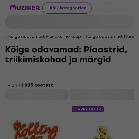
Kõik kategooriad
Kõige odavamad: Muusikaline kaup
Kõige odavamad: Plaastri
Kõige odavamad: Plaastrid,
triikimiskohad ja märgid
1 – 34 /
1 685 tootest
Filtreeri
HAPPY HOUR