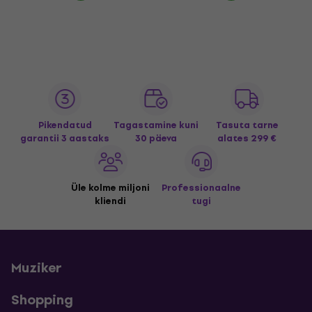
Pikendatud
Tagastamine kuni
Tasuta tarne
garantii 3 aastaks
30 päeva
alates 299 €
Üle kolme miljoni
Professionaalne
kliendi
tugi
Muziker
Shopping