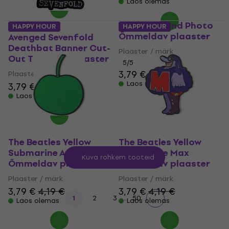
Laos olemas
The Who Band Photo
HAPPY HOUR
HAPPY HOUR
Õmmeldav plaaster
Avenged Sevenfold
Deathbat Banner Cut-
Plaaster / märk
Out Triigitav plaaster
5
/5
3,79 €
3,89 €
Plaaster / märk
Laos olemas
3,79 €
Laos olemas
The Beatles Yellow
The Beatles Yellow
Submarine Apple
Submarine Max
Kuva rohkem tooteid
Õmmeldav plaaster
Õmmeldav plaaster
Plaaster / märk
Plaaster / märk
3,79 €
4,19 €
3,79 €
4,19 €
...
1
2
3
50
Laos olemas
Laos olemas