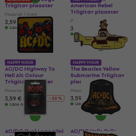
Triigitav plaaster
American Rebel
Triigitav plaaster
Plaaster / märk
Plaaster / märk
3,59 €
3,59 €
Laos olemas
Laos olemas
HAPPY HOUR
HAPPY HOUR
AC/DC Highway To
The Beatles Yellow
Hell Alt Colour
Submarine Triigitav
Triigitav plaaster
plaaster Large
Plaaster / märk
Plaaster / märk
3,59 €
4,19 €
3,59 €
4,59 €
- 22 %
Laos olemas
Laos olemas
AC/DC Oval Logo Mini
AC/DC Hells Bells