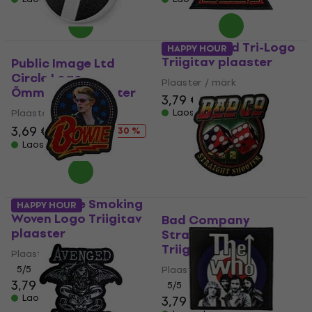
Def Leppard Tri-Logo
HAPPY HOUR
Triigitav plaaster
Public Image Ltd
Circle Logo
Plaaster / märk
Õmmeldav plaaster
3,79 €
Plaaster / märk
Laos olemas
3,69 €
5,29 €
- 30 %
Laos olemas
David Bowie Smoking
HAPPY HOUR
Woven Logo Triigitav
Bad Company
plaaster
Straight Shooter
Triigitav plaaster
Plaaster / märk
5
/5
Plaaster / märk
3,79 €
4,09 €
5
/5
Laos olemas
3,79 €
3,89 €