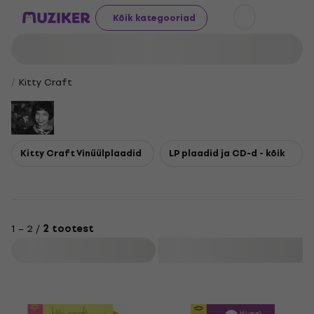
Kõik kategooriad
Kitty Craft
Kitty Craft Vinüülplaadid
LP plaadid ja CD-d - kõik
1 – 2 /
2 tootest
Filtreeri