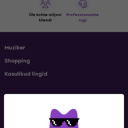
Üle kolme miljoni
Professionaalne
kliendi
tugi
Muziker
Shopping
Kasulikud lingid
Kontakt
Kontaktandmed