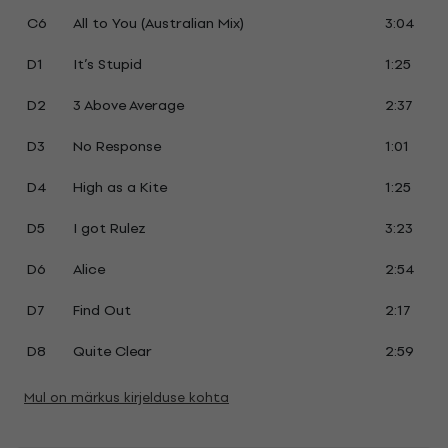
C6
All to You (Australian Mix)
3:04
D1
It’s Stupid
1:25
D2
3 Above Average
2:37
D3
No Response
1:01
D4
High as a Kite
1:25
D5
I got Rulez
3:23
D6
Alice
2:54
D7
Find Out
2:17
D8
Quite Clear
2:59
Mul on märkus kirjelduse kohta