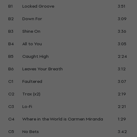
B1
Locked Groove
3:51
B2
Down For
3:09
B3
Shine On
3:36
B4
All to You
3:05
B5
Caught High
2:24
B6
Leaves Your Breath
3:12
C1
Faultered
3:07
C2
Trax (x2)
2:19
C3
Lo-Fi
2:21
C4
Where in the World is Carmen Miranda
1:29
C5
No Bets
3:42