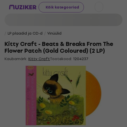
Kõik kategooriad
LP plaadid ja CD-d
Vinüülid
Kitty Craft - Beats & Breaks From The
Flower Patch (Gold Coloured) (2 LP)
Kaubamärk:
Kitty Craft
Tootekood:
1204237