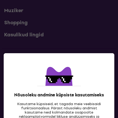
Muziker
Shopping
Kasulikud lingid
Kontakt
Kontaktandmed
Nõusoleku andmine küpsiste kasutamiseks
Kasutame küpsiseid, et tagada meie veebisaidi
funktsionaalsus. Pärast nõusoleku andmist
kasutame neid kolmandate osapoolte
reklaamplatvormidel liikluse analüüsimiseks ja