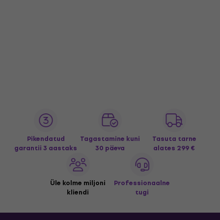
Pikendatud
Tagastamine kuni
Tasuta tarne
garantii 3 aastaks
30 päeva
alates 299 €
Üle kolme miljoni
Professionaalne
kliendi
tugi