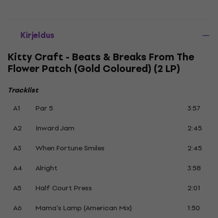
Kirjeldus
Kitty Craft - Beats & Breaks From The
Flower Patch (Gold Coloured) (2 LP)
Tracklist
A1
Par 5
3:57
A2
Inward Jam
2:45
A3
When Fortune Smiles
2:45
A4
Alright
3:58
A5
Half Court Press
2:01
A6
Mama’s Lamp (American Mix)
1:50