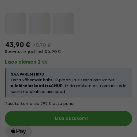
43,90 €
45,70 €
Soovituslik jaehind: 56,90 €
Laos olemas 2 tk
SAA PAREM HIND
Osta vähemalt kaks LP-plaati ja sisesta ostukorvis
allahindluskood MASHUP
. Mida rohkem asju ostad, seda
suurema allahindluse saad.
Tasuta tarne üle 299 € ostu puhul.
Lisa ostukorvi