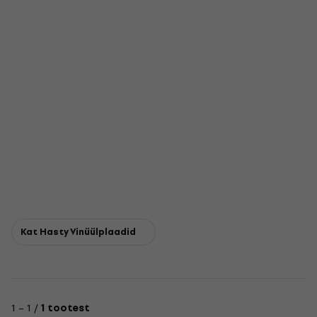
Kat Hasty Vinüülplaadid
1 – 1 /
1 tootest