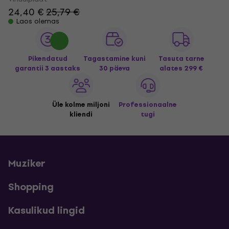
24,40 €
25,79 €
Laos olemas
Pikendatud
Tagastamine kuni
Tasuta tarne
garantii 3 aastaks
30 päeva
alates 299 €
Üle kolme miljoni
Professionaalne
kliendi
tugi
Muziker
Shopping
Kasulikud lingid