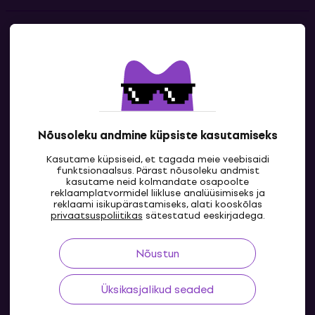
Kontakt
Kontaktandmed
Nõusoleku andmine küpsiste kasutamiseks
Kasutame küpsiseid, et tagada meie veebisaidi
funktsionaalsus. Pärast nõusoleku andmist
kasutame neid kolmandate osapoolte
reklaamplatvormidel liikluse analüüsimiseks ja
reklaami isikupärastamiseks, alati kooskõlas
EE
privaatsuspoliitikas
sätestatud eeskirjadega.
Nõustun
Üksikasjalikud seaded