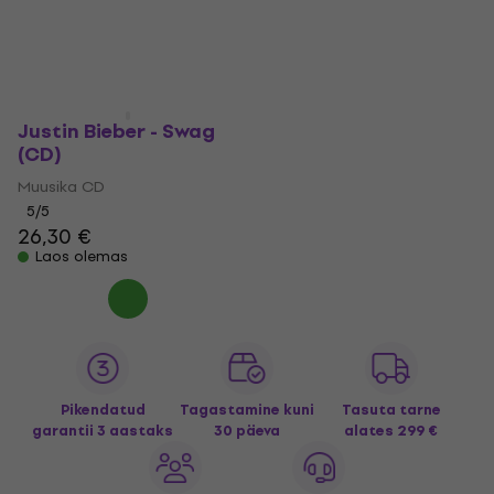
Justin Bieber - Swag
(CD)
Muusika CD
5
/5
26,30 €
Laos olemas
Pikendatud
Tagastamine kuni
Tasuta tarne
garantii 3 aastaks
30 päeva
alates 299 €