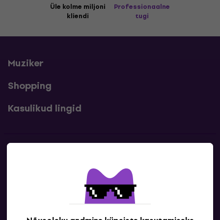
Üle kolme miljoni
Professionaalne
kliendi
tugi
Muziker
Shopping
Kasulikud lingid
Kontakt
Kontaktandmed