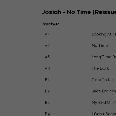
Josiah - No Time (Reissue
Tracklist
A1
Looking At 
A2
No Time
A3
Long Time B
A4
The Dark
B1
Time To Kill
B2
Silas Brainch
B3
My Bird Of P
B4
I Can't Seem