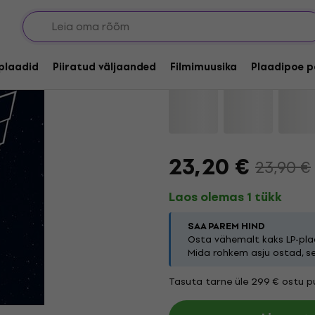
Josiah - No Time (Rei
lplaadid
Piiratud väljaanded
Filmimuusika
Plaadipoe p
Kaubamärk:
Josiah
Tootekood:
23,20 €
23,90 €
Laos olemas 1 tükk
SAA PAREM HIND
Osta vähemalt kaks LP-plaa
Mida rohkem asju ostad, s
Tasuta tarne üle 299 € ostu pu