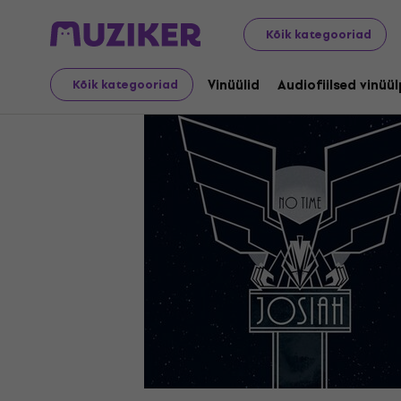
LP plaadid ja CD-d
Vinüülid
Kõik kategooriad
Vinüülid
Audiofiilsed vinüü
Kõik kategooriad