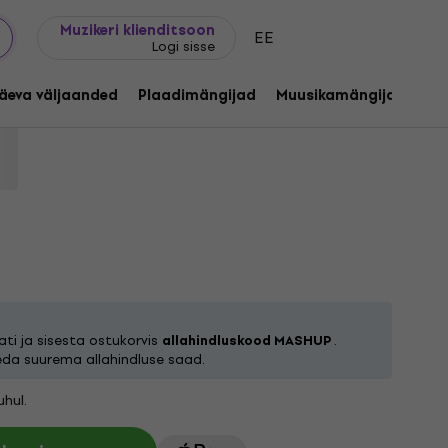
Kingijuhend
FAQ
Muziker Blogi
Muzikeri klienditsoon
EE
Logi sisse
ssue) (Limited Edition) (LP)
äeva väljaanded
Plaadimängijad
Muusikamängijad
C
1255348
ti ja sisesta ostukorvis
allahindluskood MASHUP
.
eda suurema allahindluse saad.
hul.