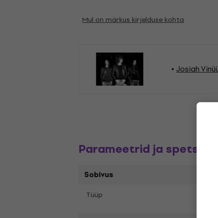
Mul on märkus kirjelduse kohta
Josiah Vinü
Parameetrid ja spetsifik
Sobivus
Tüüp
LP re