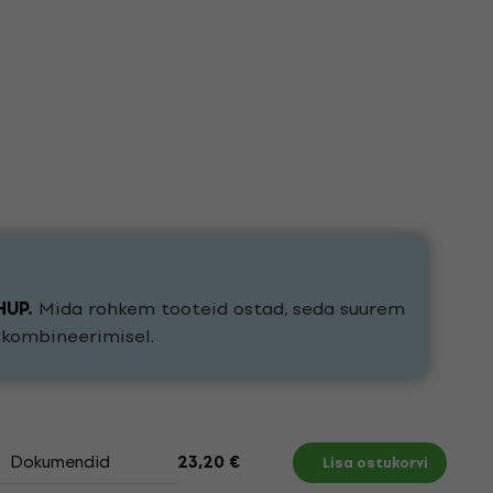
HUP
.
Mida rohkem tooteid ostad, seda suurem
e kombineerimisel.
Dokumendid
23,20 €
Lisa ostukorvi