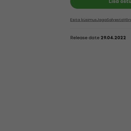
Lisa ost
Esita küsimus
Jaga
Salvesta
Võr
Release date
29.04.2022