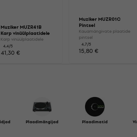
Muziker MUZR01C
Pintsel
Muziker MUZR41B
Kauamängivate plaatide
Karp vinüülplaatidele
pintsel
Karp vinüülplaatidele
4,7
/5
4,4
/5
15,80 €
41,30 €
idjad
Plaadimängijad
Plaadimatid
Vi