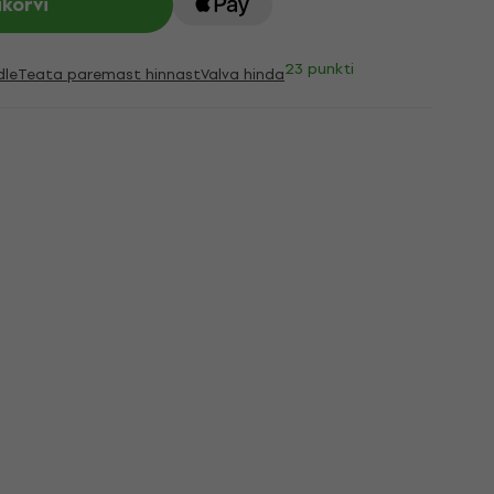
ukorvi
23 punkti
dle
Teata paremast hinnast
Valva hinda