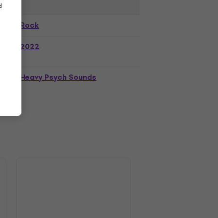
d
Rock
2022
Heavy Psych Sounds