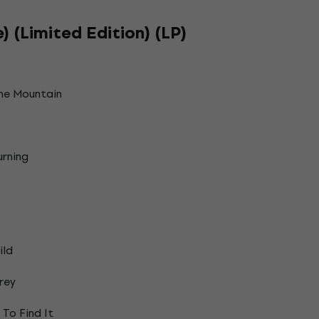
) (Limited Edition) (LP)
The Mountain
urning
ild
rey
 To Find It