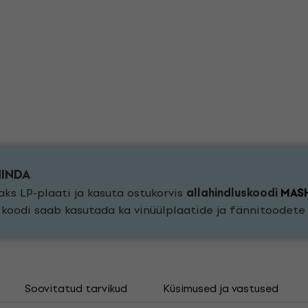
HINDA
ks LP-plaati ja kasuta ostukorvis
allahindluskoodi
MAS
a koodi saab kasutada ka vinüülplaatide ja fännitoodet
Soovitatud tarvikud
Küsimused ja vastused