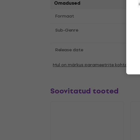
Omadused
LP
12
Formaat
,
Psyc
Sub-Genre
Rock
Release date
29.0
Mul on märkus parameetrite kohta
Soovitatud tooted