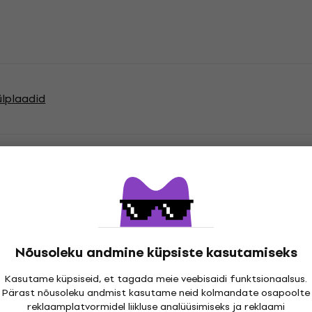
ülplaadid
atsioonid
Nõusoleku andmine küpsiste kasutamiseks
cord
Kasutame küpsiseid, et tagada meie veebisaidi funktsionaalsus.
Pärast nõusoleku andmist kasutame neid kolmandate osapoolte
reklaamplatvormidel liikluse analüüsimiseks ja reklaami