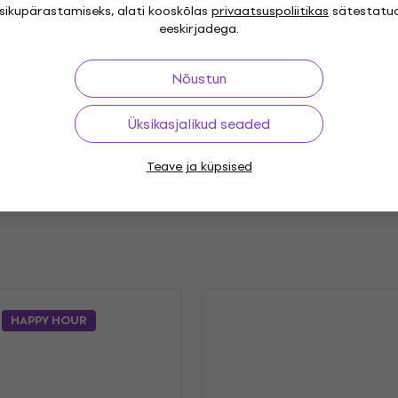
isikupärastamiseks, alati kooskõlas
privaatsuspoliitikas
sätestatu
eeskirjadega.
"
Genre
Nõustun
hedelic Rock
Stoner
,
Release year
Üksikasjalikud seaded
4.2022
Label
Teave ja küpsised
HAPPY HOUR