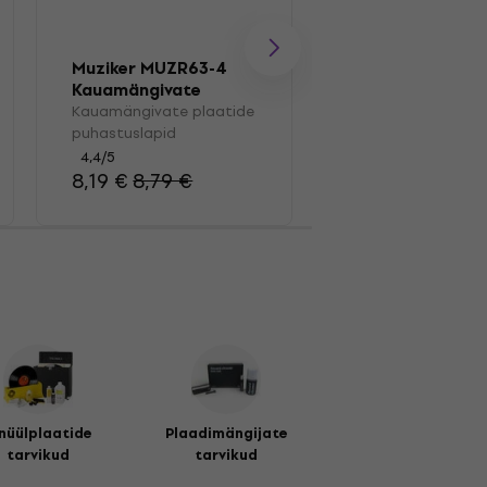
Muziker MUZR63-4
Muziker MUZR01
Kauamängivate
Pintsel
plaatide
Kauamängivate plaatide
Kauamängivate pl
puhastuslapid
puhastuslapid
pintsel
4,4
/5
4,7
/5
8,19 €
8,79 €
13,40 €
nüülplaatide
Plaadimängijate
tarvikud
tarvikud