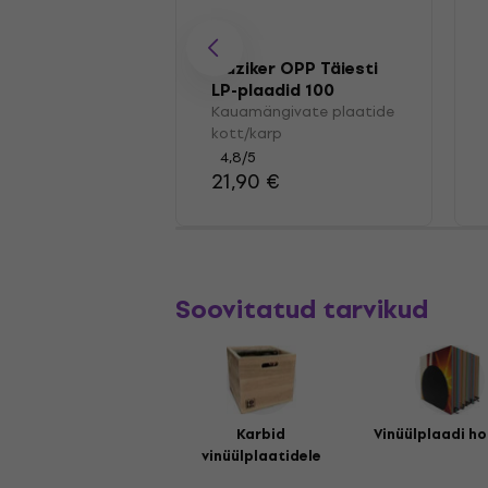
Muziker OPP Täiesti
LP-plaadid 100
Kauamängivate plaatide
kott/karp
4,8
/5
21,90 €
Soovitatud tarvikud
Karbid
Vinüülplaadi ho
vinüülplaatidele