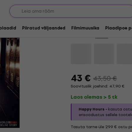
HAPPY HOUR
J. Cole - Cole World: 
lplaadid
Piiratud väljaanded
Filmimuusika
Plaadipoe p
Kaubamärk:
J. Cole
Tootekood:
43 €
43,50 €
Soovituslik jaehind: 47,90 €
Laos olemas > 5 tk
Happy Hours -
kasuta ostu
erisoodustus sellele tootel
Tasuta tarne üle 299 € ostu pu