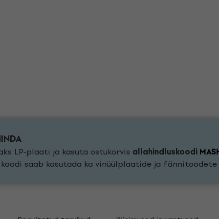
HINDA
ks LP-plaati ja kasuta ostukorvis
allahindluskoodi
MAS
a koodi saab kasutada ka vinüülplaatide ja fännitoodet