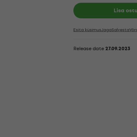
Lisa ost
Esita küsimus
Jaga
Salvesta
Võr
Release date
27.09.2023