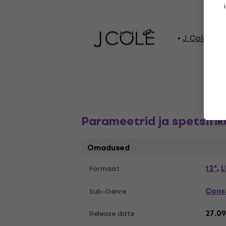
J. Cole Vin
Parameetrid ja spetsifik
Omadused
12"
L
Formaat
,
Cons
Sub-Genre
Release date
27.09