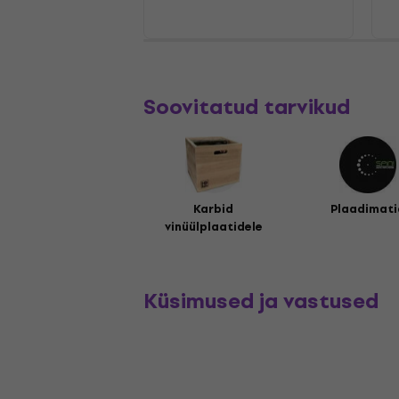
Soovitatud tarvikud
Karbid
Plaadimati
vinüülplaatidele
Küsimused ja vastused