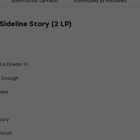
Soovitatud tarvikud
Küsimused ja vastused
Sideline Story (2 LP)
d A Dream III
t Enough
ease
tory
Watch