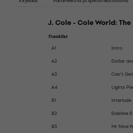
Kirjeldus
Parameetrid ja spetsifikatsioonid
J. Cole - Cole World: The 
Tracklist
A1
Intro
A2
Dollar an
A3
Can't Ge
A4
Lights Pl
B1
Interlude
B2
Sideline S
B3
Mr. Nice 