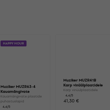
HAPPY HOUR
Muziker MUZR41B
Karp vinüülplaatidele
Muziker MUZR63-4
Karp vinüülplaatidele
Kauamängivate
4,4
/5
plaatide
Kauamängivate plaatide
41,30 €
puhastuslapid
puhastuslapid
4,4
/5