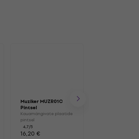
Muziker MUZR01C
Muziker MUZR01
Pintsel
Pintsel
Kauamängivate plaatide
Kauamängivate pl
pintsel
pintsel
4,7
/5
4,7
/5
16,20 €
13,40 €