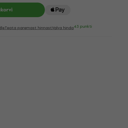
ukorvi
43 punkti
dle
Teata paremast hinnast
Valva hinda