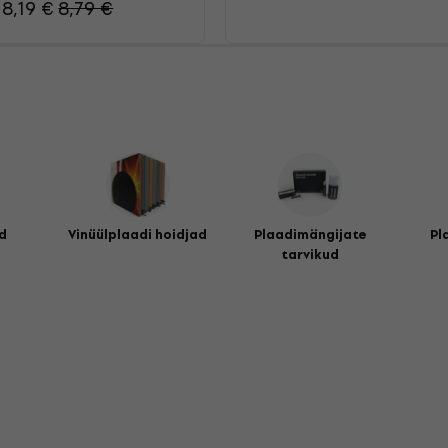
8,19 €
8,79 €
d
Vinüülplaadi hoidjad
Plaadimängijate
Pl
tarvikud