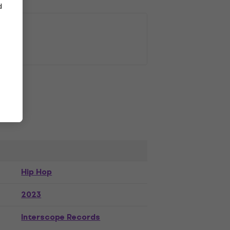
d
Hip Hop
2023
Interscope Records