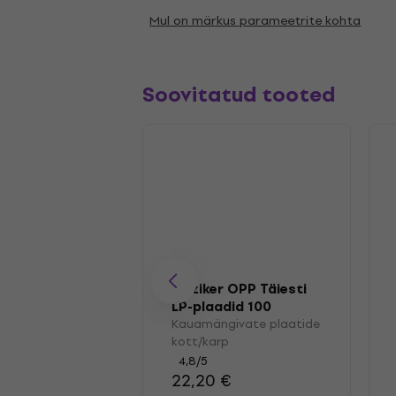
Mul on märkus parameetrite kohta
Soovitatud tooted
Muziker OPP Täiesti
LP-plaadid 100
Kauamängivate plaatide
kott/karp
4,8
/5
22,20 €