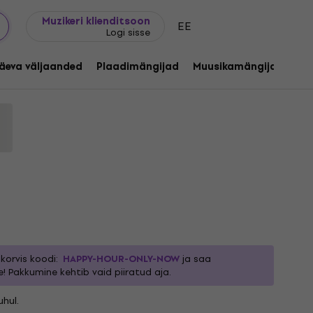
Kingijuhend
FAQ
Muziker Blogi
Muzikeri klienditsoon
EE
Logi sisse
The Sideline Story (2 LP)
äeva väljaanded
Plaadimängijad
Muusikamängijad
C
1204200
korvis koodi:
HAPPY-HOUR-ONLY-NOW
ja saa
e! Pakkumine kehtib vaid piiratud aja.
hul.