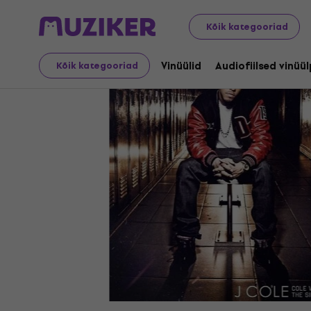
LP plaadid ja CD-d
Vinüülid
Kõik kategooriad
Vinüülid
Audiofiilsed vinüü
Kõik kategooriad