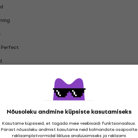
ld
rning
s
 Perfect
d
Shine
t
n
Nõusoleku andmine küpsiste kasutamiseks
(Bonus)
Kasutame küpsiseid, et tagada meie veebisaidi funktsionaalsus.
Pärast nõusoleku andmist kasutame neid kolmandate osapoolte
reklaamplatvormidel liikluse analüüsimiseks ja reklaami