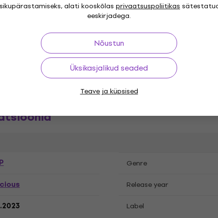
isikupärastamiseks, alati kooskõlas
privaatsuspoliitikas
sätestatu
eeskirjadega.
üülplaadid
Nõustun
Üksikasjalikud seaded
Teave ja küpsised
atsioonid
P
Genre
cious
Release year
.2023
Label