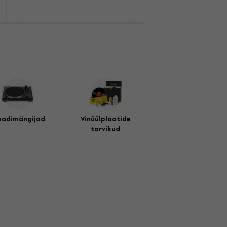
aadimängijad
Vinüülplaatide
tarvikud