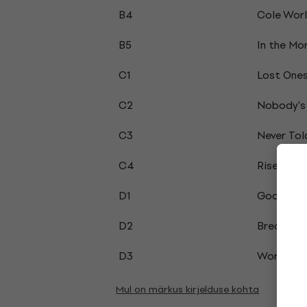
B4
Cole Wor
B5
In the Mo
C1
Lost One
C2
Nobody's
C3
Never Tol
C4
Rise and 
D1
God's Gif
D2
Breakdow
D3
Work Out 
Mul on märkus kirjelduse kohta