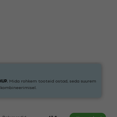
HUP
.
Mida rohkem tooteid ostad, seda suurem
e kombineerimisel.