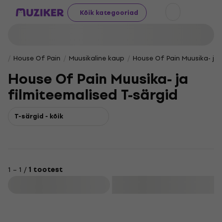
Kõik kategooriad
House Of Pain
Muusikaline kaup
House Of Pain Muusika- ja 
House Of Pain Muusika- ja
filmiteemalised T-särgid
T-särgid - kõik
1 – 1 /
1 tootest
Filtreeri