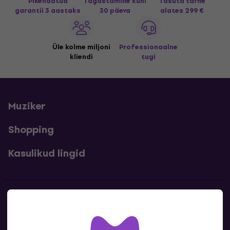
Pikendatud
Tagastamine kuni
Tasuta tarne
garantii 3 aastaks
30 päeva
alates 299 €
Üle kolme miljoni
Professionaalne
kliendi
tugi
Muziker
Shopping
Kasulikud lingid
Kontakt
Kontaktandmed